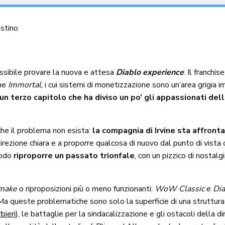
stino
ssibile provare la nuova e attesa
Diablo experience
. Il franchi
one
Immortal
, i cui sistemi di monetizzazione sono un’area grigia 
un terzo capitolo che ha diviso un po’ gli appassionati dell
che il problema non esista:
la compagnia di Irvine sta affront
 direzione chiara e a proporre qualcosa di nuovo dal punto di vist
modo
riproporre un passato trionfale
, con un pizzico di nostalg
make
o riproposizioni più o meno funzionanti:
WoW Classic
e
Dia
 Ma queste problematiche sono solo la superficie di una struttura c
bieri
), le battaglie per la sindacalizzazione e gli ostacoli della di