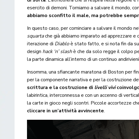
di sorta
. L’atmosfera che si respira nella regione è 
esercito di demoni. Torniamo a salvare il mondo, co
abbiamo sconfitto il male, ma potrebbe sempr
In questo caso, per cominciare a salvare il mondo ne
squarta
che già abbiamo imparato ad apprezzare e che
iterazione di
Diablo
è stato fatto, e si nota fin da s
design
hack ‘n’ slash
è che da solo regge il colpo pe
la parte dinamica all’interno di un continuo andirivie
Insomma, una sfiancante maratona di Boston per fini
per la componente narrativa e per la costruzione d
scrittura e la costruzione di
livelli vivi
coinvolgo
labirintica, interconnessa e con un accenno di vertica
la carte in gioco negli scontri. Piccole accortezze 
cliccare in un’attività avvincente
.