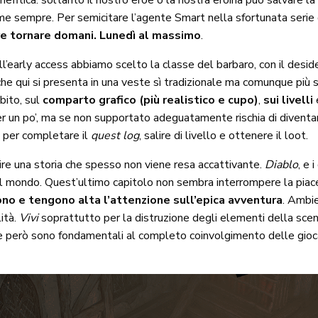
mefitica: soltanto il nostro eroe o la nostra eroina può salvare la
me sempre. Per semicitare l’agente Smart nella sfortunata serie
e tornare domani. Lunedì al massimo
.
ll’early access abbiamo scelto la classe del barbaro, con il desi
 qui si presenta in una veste sì tradizionale ma comunque più str
ubito, sul
comparto grafico (più realistico e cupo)
,
sui livelli
r un po’, ma se non supportato adeguatamente rischia di diventare
ni per completare il
quest log
, salire di livello e ottenere il loot.
re una storia che spesso non viene resa accattivante.
Diablo
, e 
el mondo. Quest’ultimo capitolo non sembra interrompere la piac
no e tengono alta l’attenzione sull’epica avventura
. Ambi
lità.
Vivi
soprattutto per la distruzione degli elementi della scen
che però sono fondamentali al completo coinvolgimento delle giocat