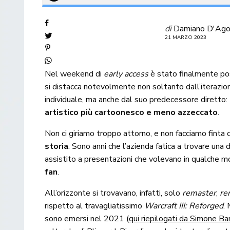
di
Damiano D'Ago
21 MARZO 2023
Nel weekend di
early access
è stato finalmente po
si distacca notevolmente non soltanto dall’iterazi
individuale, ma anche dal suo predecessore diretto:
artistico più cartoonesco e meno azzeccato
.
Non ci giriamo troppo attorno, e non facciamo finta 
storia
. Sono anni che l’azienda fatica a trovare una
assistito a presentazioni che volevano in qualche 
fan
.
All’orizzonte si trovavano, infatti, solo
remaster
,
re
rispetto al travagliatissimo
Warcraft III: Reforged
.
sono emersi nel 2021 (
qui riepilogati da Simone Bar