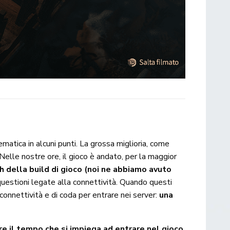
atica in alcuni punti. La grossa miglioria, come
elle nostre ore, il gioco è andato, per la maggior
h della build di gioco (noi ne abbiamo avuto
 questioni legate alla connettività. Quando questi
i connettività e di coda per entrare nei server:
una
are il tempo che si impiega ad entrare nel gioco
,