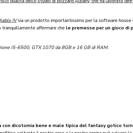
rollo qualità dello studio di Blizzard Albany, che ha lavorato dire
iablo IV
sia un prodotto importantissimo per la software house d
amo tranquillamente affermare che
le premesse per un gioco di 
urazione i5-6500, GTX 1070 da 8GB e 16 GB di RAM.
a con dicotomia bene e male tipica del fantasy gotico torn