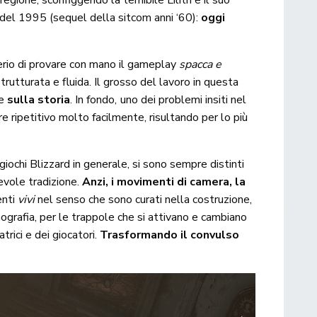
 regione, sconfiggendo la temibile Lilith e il suo
 del 1995 (sequel della sitcom anni ‘60):
oggi
derio di provare con mano il gameplay
spacca e
utturata e fluida. Il grosso del lavoro in questa
e
sulla storia
. In fondo, uno dei problemi insiti nel
 ripetitivo molto facilmente, risultando per lo più
i giochi Blizzard in generale, si sono sempre distinti
evole tradizione.
Anzi, i movimenti di camera, la
enti
vivi
nel senso che sono curati nella costruzione,
ografia, per le trappole che si attivano e cambiano
rici e dei giocatori.
Trasformando il convulso