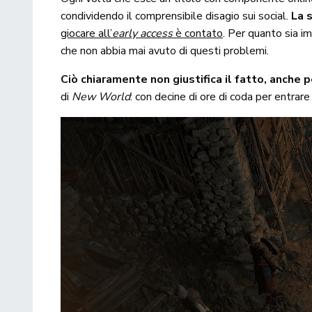
condividendo il comprensibile disagio sui social.
La 
giocare all’
early access
è contato
. Per quanto sia i
che non abbia mai avuto di questi problemi.
Ciò chiaramente non giustifica il fatto, anche
di
New World
: con decine di ore di coda per entrare