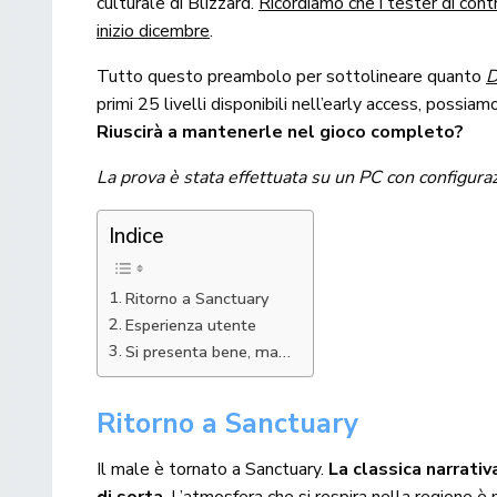
culturale di Blizzard.
Ricordiamo che i tester di cont
inizio dicembre
.
Tutto questo preambolo per sottolineare quanto
D
primi 25 livelli disponibili nell’early access, possi
Riuscirà a mantenerle nel gioco completo?
La prova è stata effettuata su un PC con config
Indice
Ritorno a Sanctuary
Esperienza utente
Si presenta bene, ma…
Ritorno a Sanctuary
Il male è tornato a Sanctuary.
La classica narrativ