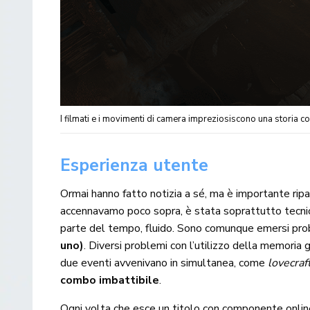
I filmati e i movimenti di camera impreziosiscono una storia
Esperienza utente
Ormai hanno fatto notizia a sé, ma è importante rip
accennavamo poco sopra, è stata soprattutto tecnica
parte del tempo, fluido. Sono comunque emersi prob
uno)
. Diversi problemi con l’utilizzo della memoria 
due eventi avvenivano in simultanea, come
lovecraf
combo imbattibile
.
Ogni volta che esce un titolo con componente online