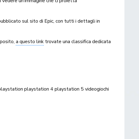
i vedere un’immagine che ci proietta
blicato sul sito di Epic, con tutti i dettagli in
oposito,
a questo link
trovate una classifica dedicata
playstation
playstation 4
playstation 5
videogiochi