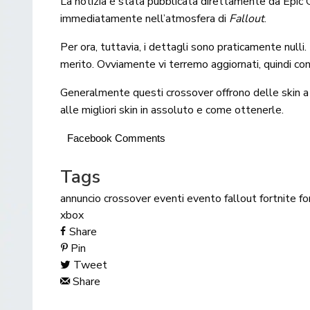
La notizia è stata pubblicata direttamente da Epi
immediatamente nell’atmosfera di
Fallout
.
Per ora, tuttavia, i dettagli sono praticamente nulli
merito. Ovviamente vi terremo aggiornati, quindi con
Generalmente questi crossover offrono delle skin a 
alle migliori skin in assoluto e come ottenerle.
Facebook Comments
Tags
annuncio
crossover
eventi
evento
fallout
fortnite
fo
xbox
Share
Pin
Tweet
Share