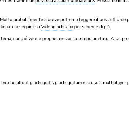
c Games tramite un
post sull’account ufficiale di X
. Possiamo infatt
. Molto probabilmente a breve potremo leggere il post ufficiale pub
tinuate a seguirci su
Videogiochitalia
per saperne di più.
tema, nonché vere e proprie missioni a tempo limitato. A tal pr
rtnite x fallout
giochi gratis
giochi gratuiti
microsoft
multiplayer