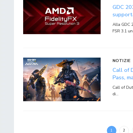
GDC 202
supporta
Alla GDC 
FSR 3.1 u
NOTIZIE
Call of 
Pass, m
Call of Du
di…
1
2