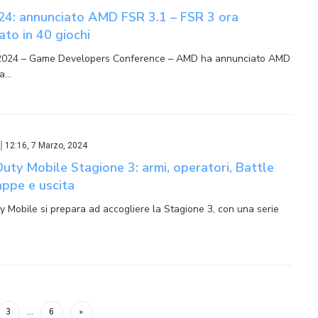
4: annunciato AMD FSR 3.1 – FSR 3 ora
to in 40 giochi
2024 – Game Developers Conference – AMD ha annunciato AMD
na…
12:16, 7 Marzo, 2024
Duty Mobile Stagione 3: armi, operatori, Battle
appe e uscita
ty Mobile si prepara ad accogliere la Stagione 3, con una serie
3
…
6
»