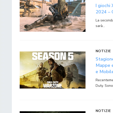
I gioch
2024 – 
La seconda
sarà…
NOTIZIE
Stagione
Mappe e
e Mobil
Recentemen
Duty. Son
NOTIZIE