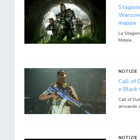
Stagione
Warzone
mappa
La Stagion
Mobile…
NOTIZIE
Call of
e Black 
Call of Du
arrivando
NOTIZIE