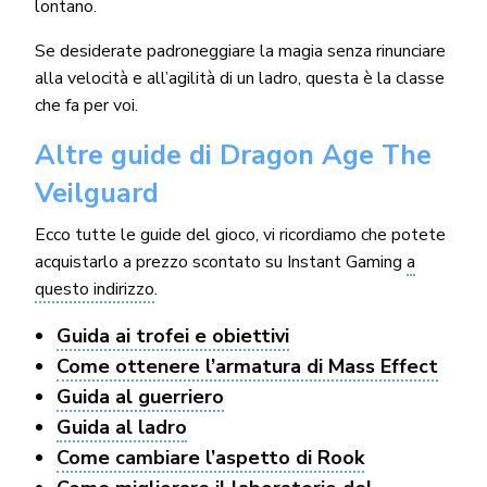
lontano.
Se desiderate padroneggiare la magia senza rinunciare
alla velocità e all’agilità di un ladro, questa è la classe
che fa per voi.
Altre guide di Dragon Age The
Veilguard
Ecco tutte le guide del gioco, vi ricordiamo che potete
acquistarlo a prezzo scontato su Instant Gaming
a
questo indirizzo
.
Guida ai trofei e obiettivi
Come ottenere l’armatura di Mass Effect
Guida al guerriero
Guida al ladro
Come cambiare l’aspetto di Rook