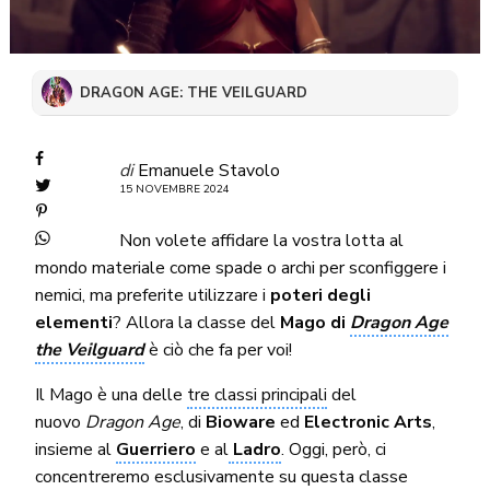
DRAGON AGE: THE VEILGUARD
di
Emanuele Stavolo
15 NOVEMBRE 2024
Non volete affidare la vostra lotta al
mondo materiale come spade o archi per sconfiggere i
nemici, ma preferite utilizzare i
poteri degli
elementi
? Allora la classe del
Mago di
Dragon Age
the Veilguard
è ciò che fa per voi!
Il Mago è una delle
tre classi principali
del
nuovo
Dragon Age
, di
Bioware
ed
Electronic Arts
,
insieme al
Guerriero
e al
Ladro
. Oggi, però, ci
concentreremo esclusivamente su questa classe