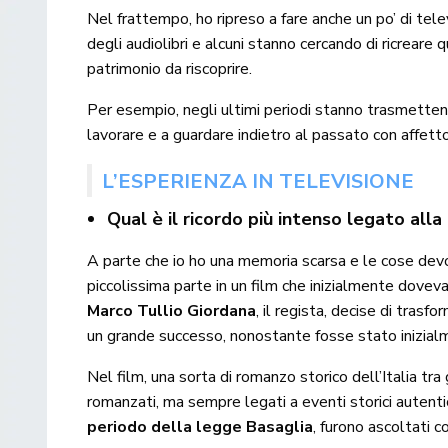
Nel frattempo, ho ripreso a fare anche un po’ di tele
degli audiolibri e alcuni stanno cercando di ricrear
patrimonio da riscoprire.
Per esempio, negli ultimi periodi stanno trasmett
lavorare e a guardare indietro al passato con affet
L’ESPERIENZA IN TELEVISIONE
Qual è il ricordo più intenso legato all
A parte che io ho una memoria scarsa e le cose devo 
piccolissima parte in un film che inizialmente doveva
Marco Tullio Giordana
, il regista, decise di trasf
un grande successo, nonostante fosse stato inizialm
Nel film, una sorta di romanzo storico dell’Italia tra g
romanzati, ma sempre legati a eventi storici autenti
periodo della legge Basaglia
, furono ascoltati c