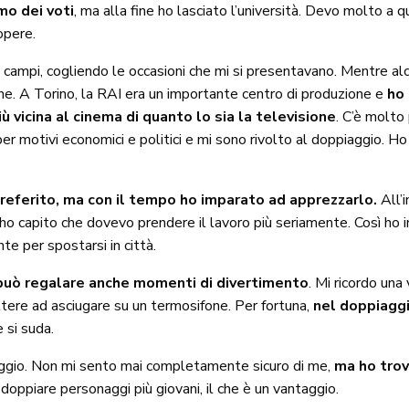
mo dei voti
, ma alla fine ho lasciato l’università. Devo molto a qu
opere.
ri campi, cogliendo le occasioni che mi si presentavano. Mentre al
sione. A Torino, la RAI era un importante centro di produzione e
ho 
ù vicina al cinema di quanto lo sia la televisione
. C’è molto
r motivi economici e politici e mi sono rivolto al doppiaggio. Ho 
preferito, ma con il tempo ho imparato ad apprezzarlo.
All’
 ho capito che dovevo prendere il lavoro più seriamente. Così ho i
te per spostarsi in città.
può regalare anche momenti di divertimento
. Mi ricordo una
ettere ad asciugare su un termosifone. Per fortuna,
nel doppiaggi
 si suda.
aggio. Non mi sento mai completamente sicuro di me,
ma ho trov
 doppiare personaggi più giovani, il che è un vantaggio.