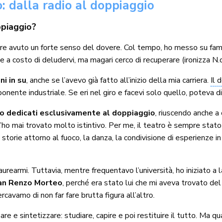
: dalla radio al doppiaggio
ppiaggio?
e avuto un forte senso del dovere. Col tempo, ho messo su famig
 a costo di deludervi, ma magari cerco di recuperare (ironizza N.d
i in su
, anche se l’avevo già fatto all’inizio della mia carriera.
Il 
ente industriale. Se eri nel giro e facevi solo quello, poteva di
no dedicati esclusivamente al doppiaggio
, riuscendo anche a
o mai trovato molto istintivo. Per me, il teatro è sempre stato l’
re storie attorno al fuoco, la danza, la condivisione di esperienze 
laurearmi. Tuttavia, mentre frequentavo l’università, ho iniziato a
an Renzo Morteo
, perché era stato lui che mi aveva trovato de
rcavamo di non far fare brutta figura all’altro.
are e sintetizzare: studiare, capire e poi restituire il tutto. Ma qu