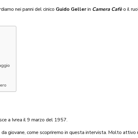
ordiamo nei panni del cinico
Guido Geller
in
Camera Cafè
o il ru
aggio
nero
ce a Ivrea il 9 marzo del 1957.
fin da giovane, come scopriremo in questa intervista. Molto attivo