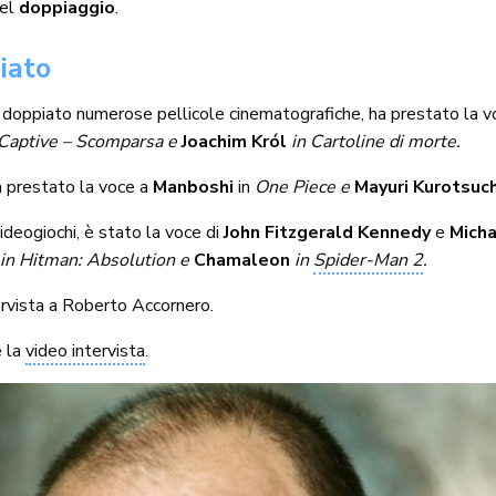
del
doppiaggio
.
iato
doppiato numerose pellicole cinematografiche, ha prestato la 
Captive – Scomparsa e
Joachim Król
in Cartoline di morte.
a prestato la voce a
Manboshi
in
One Piece e
Mayuri Kurotsuc
ideogiochi, è stato la voce di
John Fitzgerald Kennedy
e
Mich
in Hitman: Absolution e
Chamaleon
in
Spider-Man 2
.
tervista a Roberto Accornero.
e la
video intervista
.