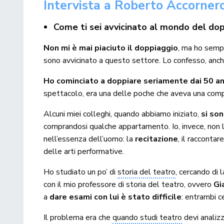
Intervista a Roberto Accornero
Come ti sei avvicinato al mondo del do
Non mi è mai piaciuto il doppiaggio
, ma ho sempr
sono avvicinato a questo settore. Lo confesso, anche
Ho cominciato a doppiare seriamente dai 50 ann
spettacolo, era una delle poche che aveva una compon
Alcuni miei colleghi, quando abbiamo iniziato,
si so
comprandosi qualche appartamento. Io, invece, non l’h
nell’essenza dell’uomo: la
recitazione
, il racconta
delle arti performative.
Ho studiato un po’ di
storia del teatro
, cercando di 
con il mio professore di storia del teatro, ovvero
Gi
a
dare esami con lui è stato difficile
: entrambi ce
Il problema era che
quando studi teatro
devi analizz