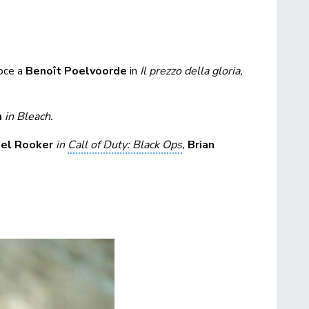
voce a
Benoît Poelvoorde
in
Il prezzo della gloria,
h
in Bleach.
ael Rooker
in
Call of Duty: Black Ops
,
Brian