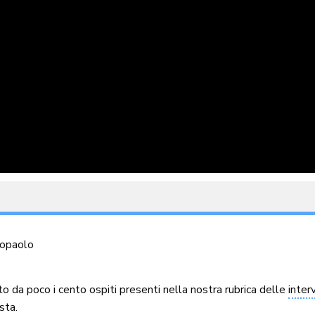
topaolo
 da poco i cento ospiti presenti nella nostra rubrica delle
inter
sta.