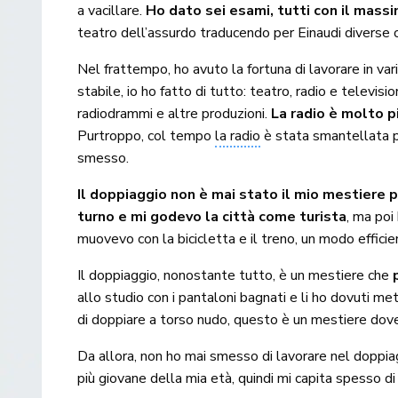
a vacillare.
Ho dato sei esami, tutti con il massi
teatro dell’assurdo traducendo per Einaudi diverse 
Nel frattempo, ho avuto la fortuna di lavorare in va
stabile, io ho fatto di tutto: teatro, radio e televi
radiodrammi e altre produzioni.
La radio è molto pi
Purtroppo, col tempo
la radio
è stata smantellata pe
smesso.
Il doppiaggio non è mai stato il mio mestiere 
turno e mi godevo la città come turista
, ma poi
muovevo con la bicicletta e il treno, un modo efficien
Il doppiaggio, nonostante tutto, è un mestiere che
allo studio con i pantaloni bagnati e li ho dovuti m
di doppiare a torso nudo, questo è un mestiere dove
Da allora, non ho mai smesso di lavorare nel doppi
più giovane della mia età, quindi mi capita spesso di