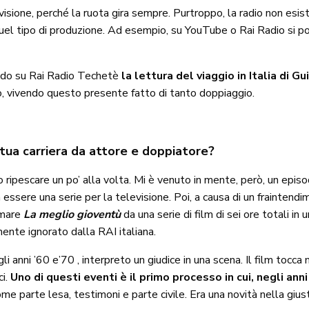
visione, perché la ruota gira sempre. Purtroppo, la radio non esis
e quel tipo di produzione. Ad esempio, su YouTube o Rai Radio si 
endo su Rai Radio Techetè
la lettura del viaggio in Italia di G
to, vivendo questo presente fatto di tanto doppiaggio.
a tua carriera da attore e doppiatore?
ripescare un po’ alla volta. Mi è venuto in mente, però, un episo
 essere una serie per la televisione. Poi, a causa di un fraintendi
ormare
La meglio gioventù
da una serie di film di sei ore totali in
ente ignorato dalla RAI italiana.
li anni ’60 e’70 , interpreto un giudice in una scena. Il film tocca 
ci.
Uno di questi eventi è il primo processo in cui, negli ann
ome parte lesa, testimoni e parte civile. Era una novità nella giusti