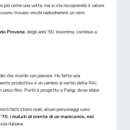
te più come una volta, ma si sta riscoprendo il valore
possono trovare vecchi radiodrammi, un vero
uido Piovene
, degli anni ’50. Insomma, continuo a
dio che ricordo con piacere. Ho fatto una
mento produttivo e un cambio ai vertici della RAI,
 un unico film. Portò il progetto a Parigi, dove ebbe
molti fatti storici reali, alcuni personaggi sono
i ’70, i malati di mente di un manicomio, nel
zia italiana.