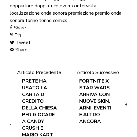
doppiatore
doppiatrice
evento
intervista
localizzazione
onda sonora
premiazione
premio onda
sonora
torino
torino comics
Share
Pin
Tweet
Share
Articolo Precedente
Articolo Successivo
PRETE HA
FORTNITE X
USATO LA
STAR WARS
CARTA DI
ARRIVA CON
CREDITO
NUOVE SKIN,
DELLA CHIESA
ARMI, EVENTI
PER GIOCARE
E ALTRO
A CANDY
ANCORA
CRUSH E
MARIO KART