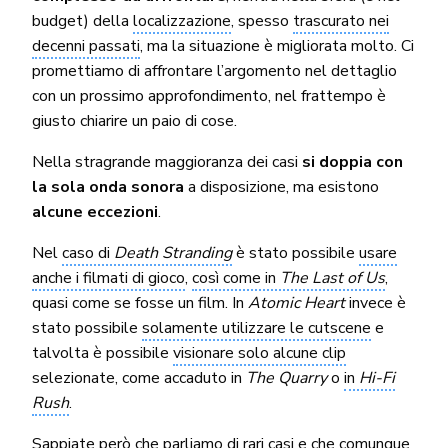
budget) della
localizzazione
, spesso
trascurato nei
decenni passati
, ma la situazione è migliorata molto. Ci
promettiamo di affrontare l’argomento nel dettaglio
con un prossimo approfondimento, nel frattempo è
giusto chiarire un paio di cose.
Nella stragrande maggioranza dei casi
si doppia con
la sola onda sonora
a disposizione, ma esistono
alcune eccezioni
.
Nel
caso di
Death Stranding
è stato possibile
usare
anche i filmati di gioco
,
così come in
The Last of Us
,
quasi come se fosse un film. In
Atomic Heart
invece è
stato possibile
solamente utilizzare le cutscene
e
talvolta è possibile
visionare solo alcune clip
selezionate, come accaduto in
The Quarry
o
in
Hi-Fi
Rush
.
Sappiate però che parliamo di rari casi e che comunque