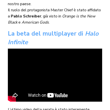
nostro paese.
Il ruolo del protagonista Master Chief è stato affidato
a
Pablo Schreiber
, già visto in
Orange is the New
Black
e
American Gods
.
La beta del multiplayer di
Halo
Infinite
L’ultimo video della serata è stato interamente