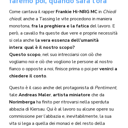
faremo poi, quando sarà l’ora
Come cantava il rapper
Frankie Hi-NRG MC
in
Chiedi
chiedi
, anche a Tassing le vite procedono in maniera
monotona,
fra la preghiera e la fatica
del lavoro. E
però, a cavallo fra queste due vere e proprie necessità
si cela anche
la vera essenza dell’umanità
intera
:
qual è il nostro scopo
?
Questo scopo
, nel suo intrecciarsi con ciò che
vogliamo noi e ciò che vogliono le persone al nostro
fianco o opposte a noi, finisce prima o poi per
venirci a
chiedere il conto
.
Questo è il caso anche del protagonista di
Pentiment
,
tale
Andreas Maler
,
artista miniatore
che da
Norimberga
ha finito per ritrovarsi nella sperduta
abbazia di Kiersau. Qui è al lavoro su alcune opere su
commissione per l’abbazia e, inevitabilmente, la sua
vita si lega a quella dei monaci e del resto della