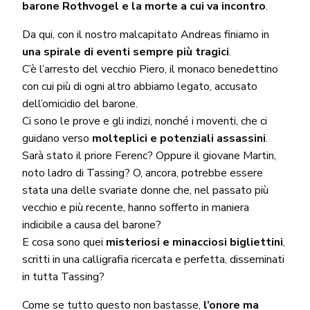
barone Rothvogel e la morte a cui va incontro
.
Da qui, con il nostro malcapitato Andreas finiamo in
una spirale di eventi sempre più tragici
.
C’è l’arresto del vecchio Piero, il monaco benedettino
con cui più di ogni altro abbiamo legato, accusato
dell’omicidio del barone.
Ci sono le prove e gli indizi, nonché i moventi, che ci
guidano verso
molteplici e potenziali assassini
.
Sarà stato il priore Ferenc? Oppure il giovane Martin,
noto ladro di Tassing? O, ancora, potrebbe essere
stata una delle svariate donne che, nel passato più
vecchio e più recente, hanno sofferto in maniera
indicibile a causa del barone?
E cosa sono quei
misteriosi e minacciosi bigliettini
,
scritti in una calligrafia ricercata e perfetta, disseminati
in tutta Tassing?
Come se tutto questo non bastasse,
l’onore ma