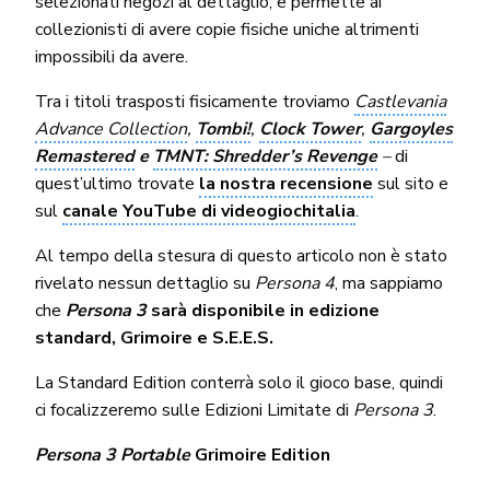
selezionati negozi al dettaglio, e permette ai
collezionisti di avere copie fisiche uniche altrimenti
impossibili da avere.
Tra i titoli trasposti fisicamente troviamo
Castlevania
Advance Collection
,
Tombi!
,
Clock Tower
,
Gargoyles
Remastered
e
TMNT: Shredder’s Revenge
–
di
quest’ultimo trovate
la nostra recensione
sul sito e
sul
canale YouTube di videogiochitalia
.
Al tempo della stesura di questo articolo non è stato
rivelato nessun dettaglio su
Persona 4
, ma sappiamo
che
Persona 3
sarà disponibile in edizione
standard, Grimoire e S.E.E.S.
La Standard Edition conterrà solo il gioco base, quindi
ci focalizzeremo sulle Edizioni Limitate di
Persona 3
.
Persona 3 Portable
Grimoire Edition