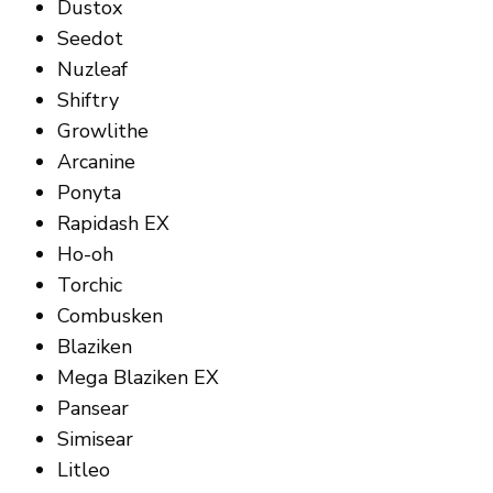
Dustox
Seedot
Nuzleaf
Shiftry
Growlithe
Arcanine
Ponyta
Rapidash EX
Ho-oh
Torchic
Combusken
Blaziken
Mega Blaziken EX
Pansear
Simisear
Litleo