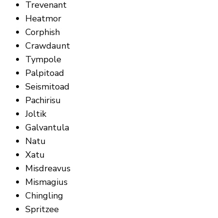
Trevenant
Heatmor
Corphish
Crawdaunt
Tympole
Palpitoad
Seismitoad
Pachirisu
Joltik
Galvantula
Natu
Xatu
Misdreavus
Mismagius
Chingling
Spritzee