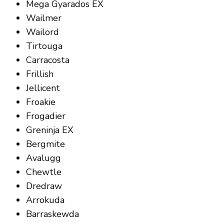
Mega Gyarados EX
Wailmer
Wailord
Tirtouga
Carracosta
Frillish
Jellicent
Froakie
Frogadier
Greninja EX
Bergmite
Avalugg
Chewtle
Dredraw
Arrokuda
Barraskewda