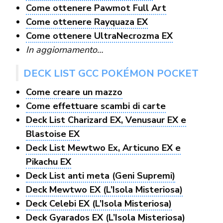
Come ottenere Pawmot Full Art
Come ottenere Rayquaza EX
Come ottenere UltraNecrozma EX
In aggiornamento…
DECK LIST GCC POKÉMON POCKET
Come creare un mazzo
Come effettuare scambi di carte
Deck List Charizard EX, Venusaur EX e
Blastoise EX
Deck List Mewtwo Ex, Articuno EX e
Pikachu EX
Deck List anti meta (Geni Supremi)
Deck Mewtwo EX (L’Isola Misteriosa)
Deck Celebi EX (L’Isola Misteriosa)
Deck Gyarados EX (L’Isola Misteriosa)