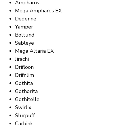
Ampharos
Mega Ampharos EX
Dedenne
Yamper
Boltund
Sableye
Mega Altaria EX
Jirachi
Drifloon
Drifnlim
Gothita
Gothorita
Gothitelle
Swirlix
Slurpuff
Carbink