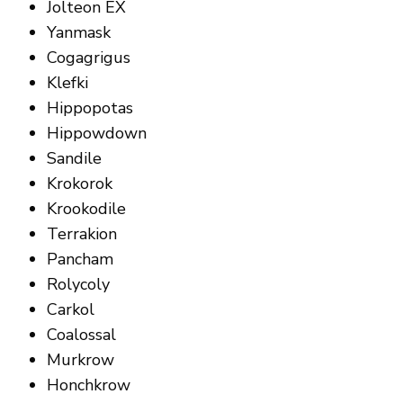
Jolteon EX
Yanmask
Cogagrigus
Klefki
Hippopotas
Hippowdown
Sandile
Krokorok
Krookodile
Terrakion
Pancham
Rolycoly
Carkol
Coalossal
Murkrow
Honchkrow