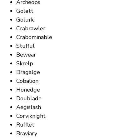
Archeops
Golett
Golurk
Crabrawler
Crabominable
Stufful
Bewear
Skrelp
Dragalge
Cobalion
Honedge
Doublade
Aegislash
Corviknight
Rufflet
Braviary