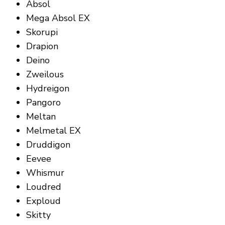
Absol
Mega Absol EX
Skorupi
Drapion
Deino
Zweilous
Hydreigon
Pangoro
Meltan
Melmetal EX
Druddigon
Eevee
Whismur
Loudred
Exploud
Skitty