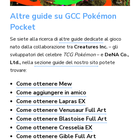
Altre guide su GCC Pokémon
Pocket
Se siete alla ricerca di
altre guide dedicate
al gioco
nato dalla collaborazione tra
Creatures Inc.
– gli
sviluppatori del celebre
TCG Pokémon
– e
DeNA Co.,
Ltd.,
nella
sezione guide del nostro sito
potete
trovare:
Come ottenere Mew
Come aggiungere in amico
Come ottenere Lapras EX
Come ottenere Venusaur Full Art
Come ottenere Blastoise Full Art
Come ottenere Cresselia EX
Come ottenere Gible Full Art