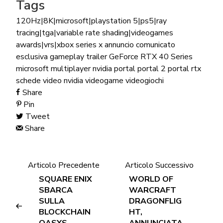
Tags
120Hz|8K|microsoft|playstation 5|ps5|ray
tracing|tga|variable rate shading|videogames
awards|vrs|xbox series x
annuncio
comunicato
esclusiva
gameplay trailer
GeForce RTX 40 Series
microsoft
multiplayer
nvidia
portal
portal 2
portal rtx
schede video nvidia
videogame
videogiochi
Share
Pin
Tweet
Share
Articolo Precedente
Articolo Successivo
SQUARE ENIX
WORLD OF
SBARCA
WARCRAFT
SULLA
DRAGONFLIG
BLOCKCHAIN
HT,
OASYS
ANNUNCIATA