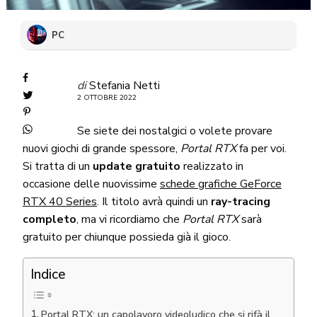
PC
di
Stefania Netti
2 OTTOBRE 2022
Se siete dei nostalgici o volete provare
nuovi giochi di grande spessore,
Portal RTX
fa per voi.
Si tratta di un
update gratuito
realizzato in
occasione delle nuovissime
schede grafiche GeForce
RTX 40 Series
. Il titolo avrà quindi un
ray-tracing
completo
, ma vi ricordiamo che
Portal RTX
sarà
gratuito per chiunque possieda già il gioco.
Indice
Portal RTX: un capolavoro videoludico che si rifà il