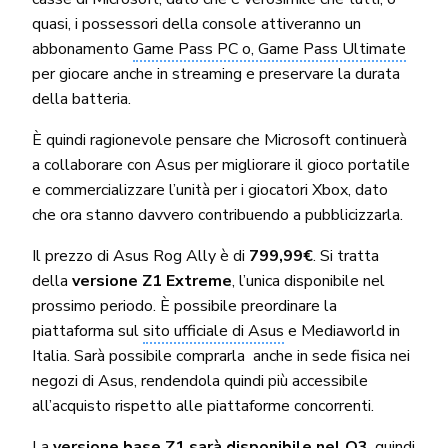
quasi, i possessori della console attiveranno un
abbonamento
Game Pass PC o, Game Pass Ultimate
per giocare anche in streaming e preservare la durata
della batteria.
È quindi ragionevole pensare che Microsoft continuerà
a collaborare con Asus per migliorare il gioco portatile
e commercializzare l’unità per i giocatori Xbox, dato
che ora stanno davvero contribuendo a pubblicizzarla.
Il prezzo di Asus Rog Ally è di
799,99€
. Si tratta
della
versione Z1 Extreme
, l’unica disponibile nel
prossimo periodo. È possibile preordinare la
piattaforma sul
sito ufficiale di Asus
e Mediaworld in
Italia. Sarà possibile comprarla anche in sede fisica nei
negozi di Asus, rendendola quindi più accessibile
all’acquisto rispetto alle piattaforme concorrenti.
La
versione base Z1 sarà disponibile nel Q3
, quindi