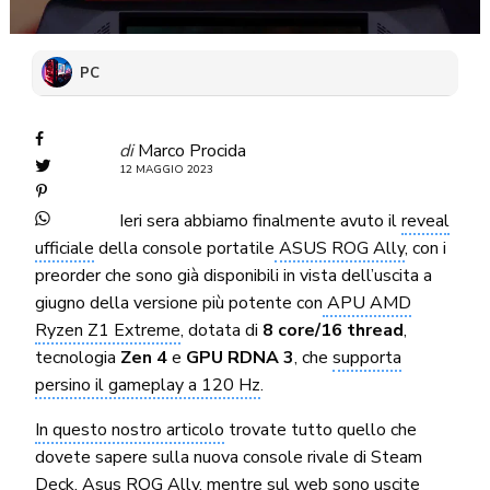
PC
di
Marco Procida
12 MAGGIO 2023
Ieri sera abbiamo finalmente avuto il
reveal
ufficiale
della console portatile
ASUS ROG Ally
, con i
preorder che sono già disponibili in vista dell’uscita a
giugno della versione più potente con
APU AMD
Ryzen Z1 Extreme
, dotata di
8 core/16 thread
,
tecnologia
Zen 4
e
GPU RDNA 3
, che
supporta
persino il gameplay a 120 Hz
.
In questo nostro articolo
trovate tutto quello che
dovete sapere sulla nuova console rivale di Steam
Deck,
Asus ROG Ally
, mentre
sul web sono uscite