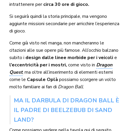
intrattenere per
circa 30 ore di gioco.
Si seguirà quindi la storia principale, ma vengono
aggiunte missioni secondarie per arricchire l’esperienza
di gioco.
Come già visto nel manga, non mancheranno le
citazioni alle sue opere più famose. All’occhio balzano
subito i
design dalle linee morbide per i veicoli
e
l’eccentricità per i mostri,
come visto in
Dragon
Quest
, ma oltre all’inserimento di elementi esterni
come le
Capsule Oplà
possiamo scorgere un volto
molto familiare ai fan di
Dragon Ball
.
MA IL DARBULA DI DRAGON BALL È
IL PADRE DI BEELZEBUB DI SAND
LAND?
Come possiamo vedere nella tavola qui di seguito,