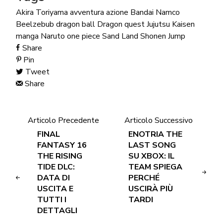
Akira Toriyama
avventura
azione
Bandai Namco
Beelzebub
dragon ball
Dragon quest
Jujutsu Kaisen
manga
Naruto
one piece
Sand Land
Shonen Jump
Share
Pin
Tweet
Share
Articolo Precedente
Articolo Successivo
FINAL
ENOTRIA THE
FANTASY 16
LAST SONG
THE RISING
SU XBOX: IL
TIDE DLC:
TEAM SPIEGA
DATA DI
PERCHÉ
USCITA E
USCIRÀ PIÙ
TUTTI I
TARDI
DETTAGLI