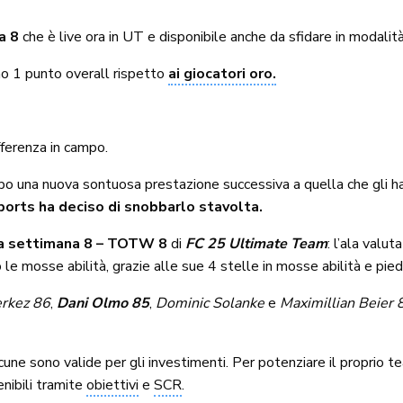
a 8
che è live ora in UT e disponibile anche da sfidare in modalit
no 1 punto overall rispetto
ai giocatori oro.
fferenza in campo.
 una nuova sontuosa prestazione successiva a quella che gli h
Sports ha deciso di snobbarlo stavolta.
a settimana 8 – TOTW 8
di
FC 25 Ultimate Team
: l’ala valut
 le mosse abilità, grazie alle sue 4 stelle in mosse abilità e pie
erkez 86
,
Dani Olmo 85
,
Dominic Solanke
e
Maximillian Beier 
cune sono valide per gli investimenti. Per potenziare il proprio t
enibili tramite
obiettivi
e
SCR
.