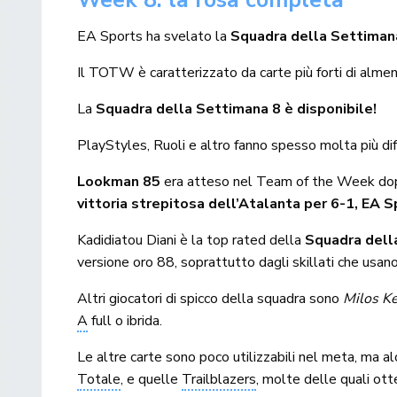
Week 8: la rosa completa
EA Sports ha svelato la
Squadra della Settiman
Il TOTW è caratterizzato da carte più forti di alme
La
Squadra della Settimana 8 è disponibile!
PlayStyles, Ruoli e altro fanno spesso molta più di
Lookman 85
era atteso nel Team of the Week dopo
vittoria strepitosa dell’Atalanta per 6-1, EA 
Kadidiatou Diani è la top rated della
Squadra dell
versione oro 88, soprattutto dagli skillati che usano
Altri giocatori di spicco della squadra sono
Milos K
A
full o ibrida.
Le altre carte sono poco utilizzabili nel meta, ma al
Totale
, e quelle
Trailblazers
, molte delle quali ott