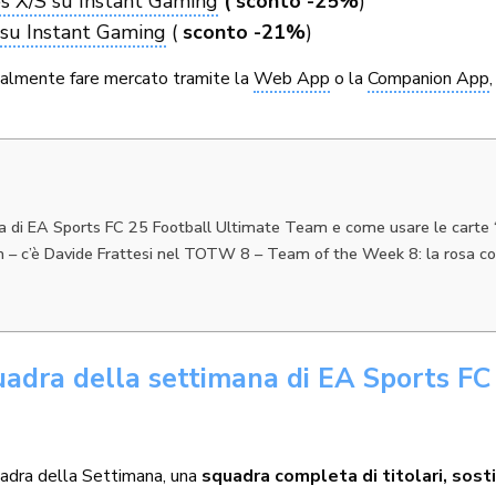
s X/S su Instant Gaming
( sconto -25%
)
su Instant Gaming
(
sconto -21%
)
gualmente fare mercato tramite la
Web App
o la
Companion App
a di EA Sports FC 25 Football Ultimate Team e come usare le carte 
 – c’è Davide Frattesi nel TOTW 8 – Team of the Week 8: la rosa c
uadra della settimana di EA Sports FC
uadra della Settimana, una
squadra completa di titolari, sosti