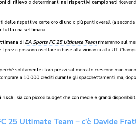
i di rilievo
o determinanti
nei rispettivi campionati
ricevend
rti delle rispettive carte oro di uno o più punti overall (a second
r tutta una settimana.
ttimana di
EA Sports FC 25 Ultimate Team
rimarranno sul mer
a
. I prezzi possono oscillare in base alla vicinanza alla UT Champ
perché solitamente i loro prezzi sul mercato crescono man mano 
omprare a 10.000 crediti durante gli spacchettamenti, ma, dopo u
i rischi
, sia con piccoli budget che con medie e grandi disponibilit
FC 25 Ultimate Team – c’è Davide Fra