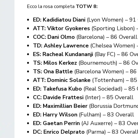
Ecco la rosa completa
TOTW 8:
ED: Kadidiatou Diani
(Lyon Women) – 91 
ATT: Viktor Gyokeres
(Sporting Lisbon) 
COC: Dani Olmo
(Barcelona) – 86 Overall
TD: Ashley Lawrence
(Chelsea Women) –
ES: Racheal Kundananji
(Bay FC) – 86 Ove
TS: Milos Kerkez
(Bournemouth) – 86 Ov
TS: Ona Battle
(Barcelona Women) – 86 
ATT: Dominic Solanke
(Tottenham) – 85
ED: Takefusa Kubo
(Real Sociedad) – 85 
CC: Davide Frattesi
(Inter) – 85 Overall
ED: Maximillian Beier
(Borussia Dortmund
ED: Harry Wilson
(Fulham) – 83 Overall
ED: Gaetan Perrin
(AJ Auxerre) – 83 Over
DC: Enrico Delprato
(Parma) – 83 Overal