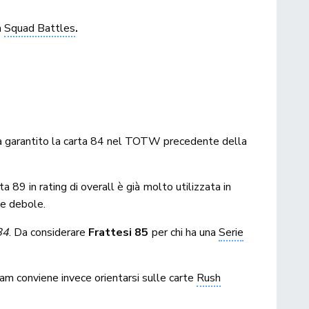
à
Squad Battles
.
a garantito la carta 84 nel TOTW precedente della
ata 89 in rating di overall è già molto utilizzata in
de debole.
84
. Da considerare
Frattesi 85
per chi ha una
Serie
eam conviene invece orientarsi sulle carte
Rush