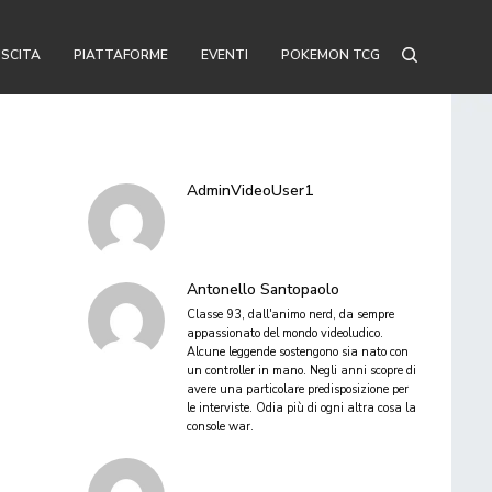
USCITA
PIATTAFORME
EVENTI
POKEMON TCG
AdminVideoUser1
Antonello Santopaolo
Classe 93, dall'animo nerd, da sempre
appassionato del mondo videoludico.
Alcune leggende sostengono sia nato con
un controller in mano. Negli anni scopre di
avere una particolare predisposizione per
le interviste. Odia più di ogni altra cosa la
console war.