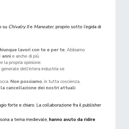
ro su
Chivalry II
e
Maneater
, proprio sotto l’egida di
hiunque lavori con te e per te
. Abbiamo
3 anni
e anche di più.
re la propria opinione.
 generale dell’intera industria se
bocca.
Non
possiamo
, in tutta coscienza,
o
la cancellazione dei nostri attuali
o forte e chiaro. La collaborazione fra il publisher
persona a tema medievale,
hanno avuto da ridire