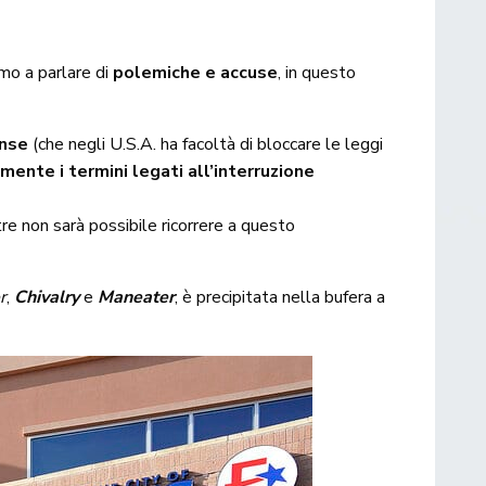
mo a parlare di
polemiche e accuse
, in questo
ense
(che negli U.S.A. ha facoltà di bloccare le leggi
ente i termini legati all’interruzione
ltre non sarà possibile ricorrere a questo
r
,
Chivalry
e
Maneater
, è precipitata nella bufera a