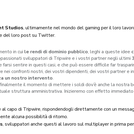
ht Studios
, ultimamente nel mondo del gaming per il loro lavo
ne del loro post su Twitter.
mento in cui
le rendi di dominio pubblico
, leghi a queste idee
c
assionati sviluppatori di Tripwire e i vostri partner negli ultimi
farsi sentire in questi casi, e che può essere difficile far traspari
ei confronti nostri, dei vostri dipendenti, dei vostri partner e in
 un nostro intervento
.
finalmente il momento di mettere i soldi dov’è anche la nostra 
ttuale struttura amministrativa. Inizieremo con effetto immediat
 al capo di Tripwire, rispondendogli direttamente con un messaggi
te alcuna possibilità di ritorno.
os
, sviluppatori anche questi al lavoro sul multiplayer in prima 