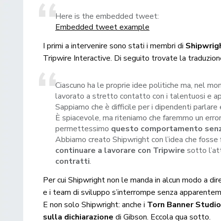
Here is the embedded tweet:
Embedded tweet example
I primi a intervenire sono stati i membri di
Shipwrig
Tripwire Interactive. Di seguito trovate la traduzio
Ciascuno ha le proprie idee politiche ma, nel mo
lavorato a stretto contatto con i talentuosi e app
Sappiamo che è difficile per i dipendenti parlare e 
È spiacevole, ma riteniamo che faremmo un errore n
permettessimo
questo comportamento senza
Abbiamo creato Shipwright con l’idea che fosse 
continuare a lavorare con Tripwire
sotto l’a
contratti
.
Per cui Shipwright non le manda in alcun modo a dire
e i team di sviluppo s’interrompe senza apparentemen
E non solo Shipwright: anche i
Torn Banner Studi
sulla dichiarazione
di Gibson. Eccola qua sotto.