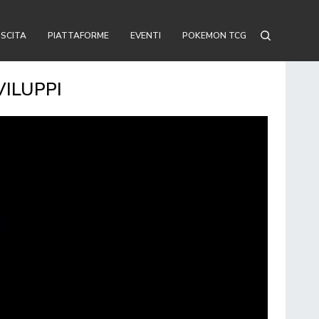
USCITA
PIATTAFORME
EVENTI
POKEMON TCG
VILUPPI