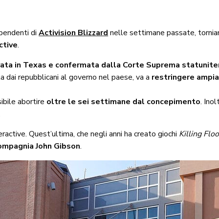
ipendenti di
Activision Blizzard
nelle settimane passate, tornia
ctive
.
ata in Texas e confermata dalla Corte Suprema statunit
a dai repubblicani al governo nel paese, va a
restringere ampiam
ibile abortire
oltre le sei settimane dal concepimento
. Ino
.
eractive. Quest’ultima, che negli anni ha creato giochi
Killing Floo
compagnia John Gibson
.