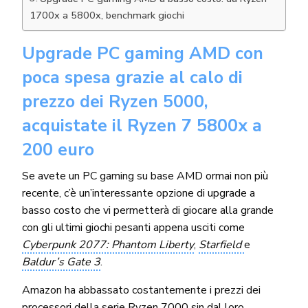
1700x a 5800x, benchmark giochi
Upgrade PC gaming AMD con
poca spesa grazie al calo di
prezzo dei Ryzen 5000,
acquistate il Ryzen 7 5800x a
200 euro
Se avete un PC gaming su base AMD ormai non più
recente, c’è un’interessante opzione di upgrade a
basso costo che vi permetterà di giocare alla grande
con gli ultimi giochi pesanti appena usciti come
Cyberpunk 2077: Phantom Liberty
,
Starfield
e
Baldur’s Gate 3
.
Amazon ha abbassato costantemente i prezzi dei
processori della serie
Ryzen 7000
sin dal loro