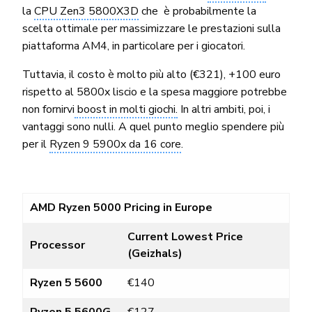
la
CPU Zen3 5800X3D
che è probabilmente la
scelta ottimale per massimizzare le prestazioni sulla
piattaforma AM4, in particolare per i giocatori.
Tuttavia, il costo è molto più alto (€321), +100 euro
rispetto al 5800x liscio e la spesa maggiore potrebbe
non fornirvi
boost in molti giochi.
In altri ambiti, poi, i
vantaggi sono nulli. A quel punto meglio spendere più
per il
Ryzen 9 5900x da 16 core
.
AMD Ryzen 5000 Pricing in Europe
Current Lowest Price
Processor
(Geizhals)
Ryzen 5 5600
€140
Ryzen 5 5600G
€127