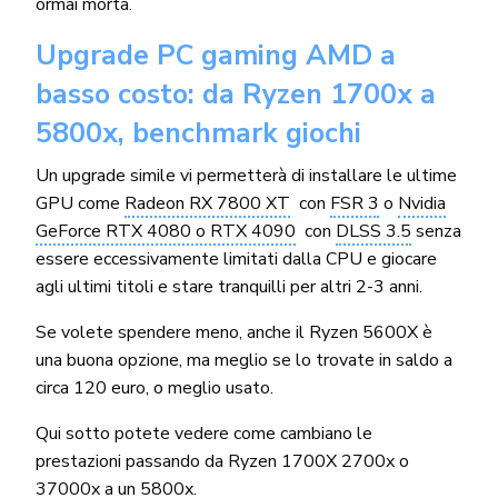
ormai morta.
Upgrade PC gaming AMD a
basso costo: da Ryzen 1700x a
5800x, benchmark giochi
Un upgrade simile vi permetterà di installare le ultime
GPU come
Radeon RX 7800 XT
con
FSR 3
o
Nvidia
GeForce RTX 4080 o RTX 4090
con
DLSS 3.5
senza
essere eccessivamente limitati dalla CPU e giocare
agli ultimi titoli e stare tranquilli per altri 2-3 anni.
Se volete spendere meno, anche il Ryzen 5600X è
una buona opzione, ma meglio se lo trovate in saldo a
circa 120 euro, o meglio usato.
Qui sotto potete vedere come cambiano le
prestazioni passando da Ryzen 1700X 2700x o
37000x a un 5800x.