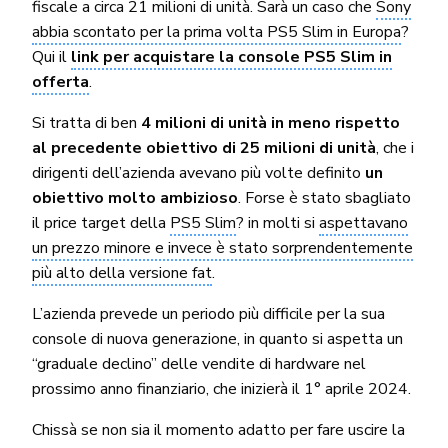
fiscale a circa 21 milioni di unità. Sarà un caso che
Sony
abbia scontato per la prima volta PS5 Slim in Europa
?
Qui il
link per acquistare la console PS5 Slim in
offerta
.
Si tratta di ben
4 milioni di unità in meno rispetto
al precedente obiettivo di 25 milioni di unità
, che i
dirigenti dell’azienda avevano più volte definito
un
obiettivo molto ambizioso
. Forse è stato sbagliato
il price target della
PS5 Slim
? in molti si
aspettavano
un prezzo minore e invece è stato sorprendentemente
più alto della versione fat
.
L’azienda prevede un periodo più difficile per la sua
console di nuova generazione, in quanto si aspetta un
“graduale declino” delle vendite di hardware nel
prossimo anno finanziario, che inizierà il 1° aprile 2024.
Chissà se non sia il momento adatto per fare uscire la