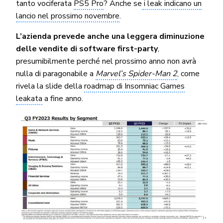
tanto vociferata
PS5 Pro
? Anche se
i leak indicano un
lancio nel prossimo novembre
.
L’azienda prevede anche una leggera diminuzione
delle vendite di software first-party
,
presumibilmente perché nel prossimo anno non avrà
nulla di paragonabile a
Marvel’s Spider-Man 2
, come
rivela la slide della
roadmap di Insomniac Games
leakata
a fine anno.