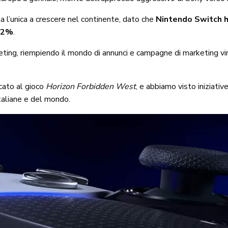
 l’unica a crescere nel continente, dato che
Nintendo Switch h
 32%
.
ting, riempiendo il mondo di annunci e campagne di marketing vir
cato al gioco
Horizon Forbidden West
, e abbiamo visto iniziati
italiane e del mondo.