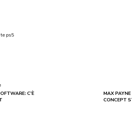
ite ps5
e
SOFTWARE: C’È
MAX PAYNE 1
T
CONCEPT S