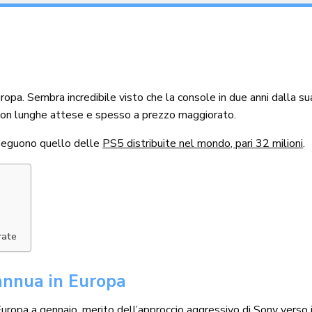
pa. Sembra incredibile visto che la console in due anni dalla sua 
 con lunghe attese e spesso a prezzo maggiorato.
e seguono quello delle
PS5 distribuite nel mondo, pari 32 milioni
.
rate
annua in Europa
ropa a gennaio, merito dell’approccio aggressivo di Sony verso 