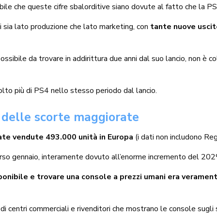
e che queste cifre sbalorditive siano dovute al fatto che la PS5
i sia lato produzione che lato marketing, con
tante nuove usci
ossibile da trovare in addirittura due anni dal suo lancio, non è c
lto più di PS4 nello stesso periodo dal lancio.
 delle scorte maggiorate
ate vendute 493.000 unità in Europa
(i dati non includono Re
orso gennaio, interamente dovuto all’enorme incremento del 202
onibile e trovare una console a prezzi umani era veramen
 di centri commerciali e rivenditori che mostrano le console sugli 