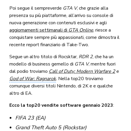
Poi segue il sempreverde
GTA V
, che grazie alla
presenza su più piattaforme, all’arrivo su console di
nuova generazione con contenuti esclusivi e agli
aggiornamenti settimanali di
GTA Online
,
riesce a
conquistare sempre più appassionati, come dimostra il
recente report finanziario di Take-Two.
Segue un altro titolo di Rocsktar,
RDR 2
, che ha un
modello di business gemello di
GTA V
, mentre fuori
dal podio troviamo
Call of Duty: Modern Warfare 2
e
God of War: Ragnarok
.
Nella top20 troviamo
comunque diversi titoli Nintendo, di 2K e e qualche
altro di EA.
Ecco la top20 vendite software gennaio 2023
:
FIFA 23 (EA)
Grand Theft Auto 5 (Rockstar)