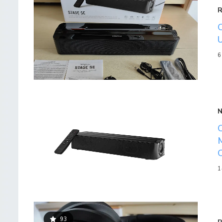
6
1
93