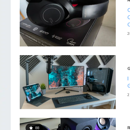
2
2
88