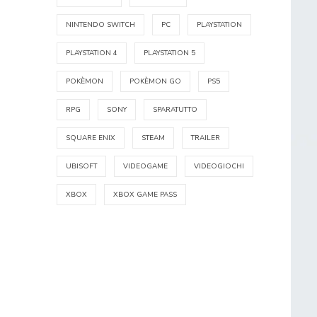
NINTENDO SWITCH
PC
PLAYSTATION
PLAYSTATION 4
PLAYSTATION 5
POKÈMON
POKÈMON GO
PS5
RPG
SONY
SPARATUTTO
SQUARE ENIX
STEAM
TRAILER
UBISOFT
VIDEOGAME
VIDEOGIOCHI
XBOX
XBOX GAME PASS