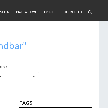
USCITA
PIATTAFORME
EVENTI
POKEMON TCG
ndbar"
AUTORE
TAGS