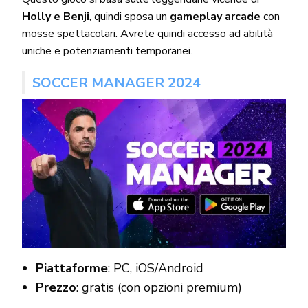
Holly e Benji
, quindi sposa un
gameplay arcade
con
mosse spettacolari. Avrete quindi accesso ad abilità
uniche e potenziamenti temporanei.
SOCCER MANAGER 2024
Piattaforme
: PC, iOS/Android
Prezzo
: gratis (con opzioni premium)