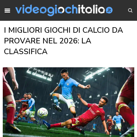
I MIGLIORI GIOCHI DI CALCIO DA
PROVARE NEL 2026: LA
CLASSIFICA