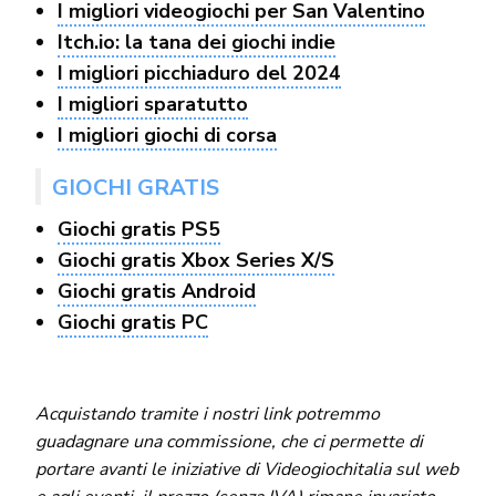
I migliori videogiochi per San Valentino
Itch.io: la tana dei giochi indie
I migliori picchiaduro del 2024
I migliori sparatutto
I migliori giochi di corsa
GIOCHI GRATIS
Giochi gratis PS5
Giochi gratis Xbox Series X/S
Giochi gratis Android
Giochi gratis PC
Acquistando tramite i nostri link potremmo
guadagnare una commissione, che ci permette di
portare avanti le iniziative di Videogiochitalia sul web