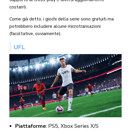
costanti.
Come già detto, i giochi della serie sono gratuiti ma
potrebbero includere alcune microtransazioni
(facoltative, ovviamente).
UFL
Piattaforme
: PS5, Xbox Series X/S