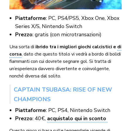
Piattaforme
: PC, PS4/PS5, Xbox One, Xbox
Series X/S, Nintendo Switch
Prezzo
: gratis (con microtransazioni)
Una sorta di
ibrido tra i migliori giochi calcistici e
di
corsa
, dato che questo titolo vi vedrà a bordo di bolidi
fiammanti con cui dovrete segnare gol. Si tratta di
un’esperienza davvero divertente e coinvolgente,
nonché diversa dal solito.
CAPTAIN TSUBASA: RISE OF NEW
CHAMPIONS
Piattaforme
: PC, PS4, Nintendo Switch
Prezzo
: 40€,
acquistalo qui in sconto
Questo gioco si basa sulle leggendarie vicende di