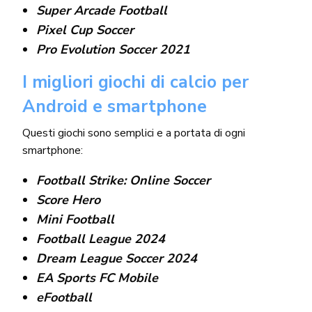
Super Arcade Football
Pixel Cup Soccer
Pro Evolution Soccer 2021
I migliori giochi di calcio per
Android e smartphone
Questi giochi sono semplici e a portata di ogni
smartphone:
Football Strike: Online Soccer
Score Hero
Mini Football
Football League 2024
Dream League Soccer 2024
EA Sports FC Mobile
eFootball