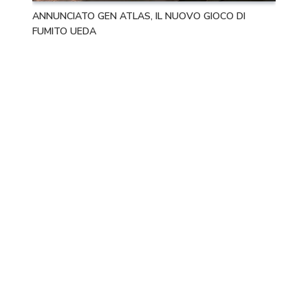
ANNUNCIATO GEN ATLAS, IL NUOVO GIOCO DI
FUMITO UEDA