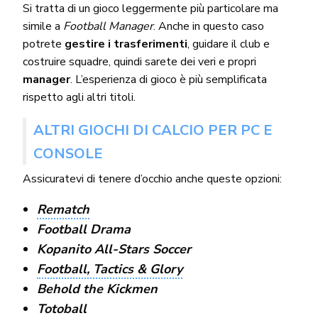
Si tratta di un gioco leggermente più particolare ma
simile a
Football Manager
. Anche in questo caso
potrete
gestire i trasferimenti
, guidare il club e
costruire squadre, quindi sarete dei veri e propri
manager
. L’esperienza di gioco è più semplificata
rispetto agli altri titoli.
ALTRI GIOCHI DI CALCIO PER PC E
CONSOLE
Assicuratevi di tenere d’occhio anche queste opzioni:
Rematch
Football Drama
Kopanito All-Stars Soccer
Football, Tactics & Glory
Behold the Kickmen
Totoball