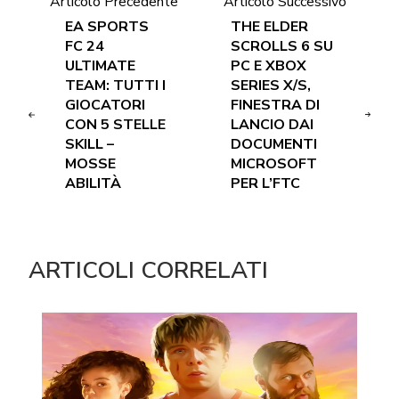
Articolo Precedente
Articolo Successivo
EA SPORTS
THE ELDER
FC 24
SCROLLS 6 SU
ULTIMATE
PC E XBOX
TEAM: TUTTI I
SERIES X/S,
GIOCATORI
FINESTRA DI
CON 5 STELLE
LANCIO DAI
SKILL –
DOCUMENTI
MOSSE
MICROSOFT
ABILITÀ
PER L’FTC
ARTICOLI CORRELATI