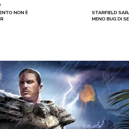
e
MENTO NON È
STARFIELD SAR
ER
MENO BUG DI S