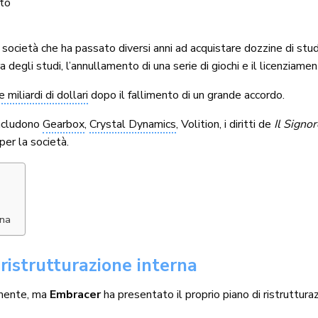
to
, società che ha passato diversi anni ad acquistare dozzine di stud
a degli studi, l’annullamento di una serie di giochi e il licenziame
 miliardi di dollari
dopo il fallimento di un grande accordo.
includono
Gearbox
,
Crystal Dynamics
, Volition, i diritti de
Il Signor
er la società.
rna
istrutturazione interna
amente, ma
Embracer
ha presentato il proprio piano di ristruttura