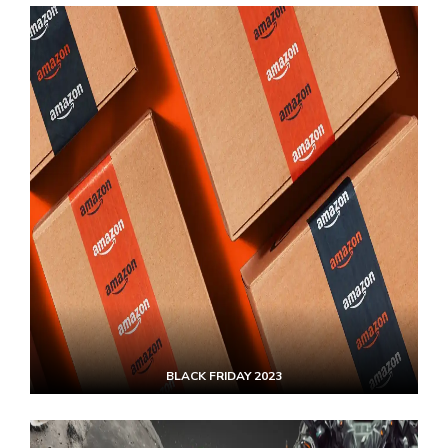
BLACK FRIDAY 2023