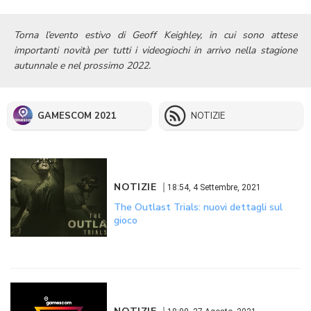
Torna l’evento estivo di Geoff Keighley, in cui sono attese
importanti novità per tutti i videogiochi in arrivo nella stagione
autunnale e nel prossimo 2022.
GAMESCOM 2021
NOTIZIE
NOTIZIE
18:54, 4 Settembre, 2021
The Outlast Trials: nuovi dettagli sul
gioco