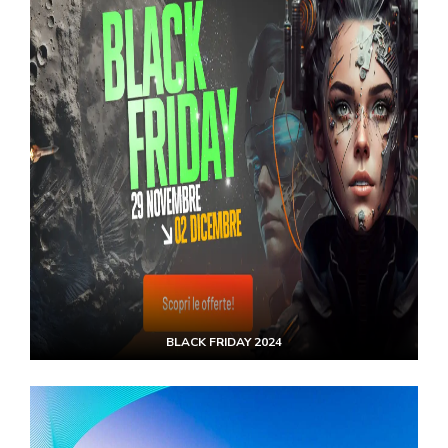
BLACK FRIDAY 2024