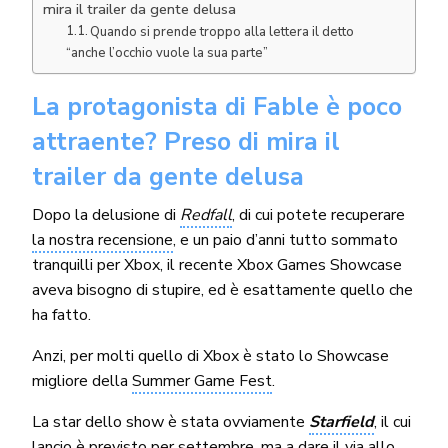
mira il trailer da gente delusa
Quando si prende troppo alla lettera il detto
“anche l’occhio vuole la sua parte”
La protagonista di Fable è poco
attraente? Preso di mira il
trailer da gente delusa
Dopo la delusione di
Redfall
, di cui potete recuperare
la nostra recensione
, e un paio d’anni tutto sommato
tranquilli per Xbox, il recente Xbox Games Showcase
aveva bisogno di stupire, ed è esattamente quello che
ha fatto.
Anzi, per molti quello di Xbox è stato lo Showcase
migliore della
Summer Game Fest
.
La star dello show è stata ovviamente
Starfield
, il cui
lancio è previsto per settembre, ma a dare il via allo