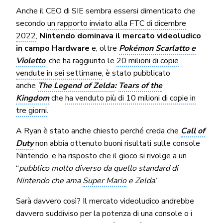
Anche il CEO di SIE sembra essersi dimenticato che
secondo
un rapporto inviato alla FTC di dicembre
2022
,
Nintendo dominava il mercato videoludico
in campo Hardware
e, oltre
Pokémon Scarlatto e
Violetto
, che ha raggiunto le
20 milioni di copie
vendute in sei settimane
, è stato pubblicato
anche
The Legend of Zelda
:
Tears of the
Kingdom
che
ha venduto più di 10 milioni di copie in
tre giorni
.
A Ryan è stato anche chiesto perché creda che
Call of
Duty
non abbia ottenuto buoni risultati sulle console
Nintendo, e ha risposto che il gioco si rivolge a un
“
pubblico molto diverso da quello standard di
Nintendo che ama
Super Mario
e Zelda
.”
Sarà davvero così? Il mercato videoludico andrebbe
davvero suddiviso per la potenza di una console o i