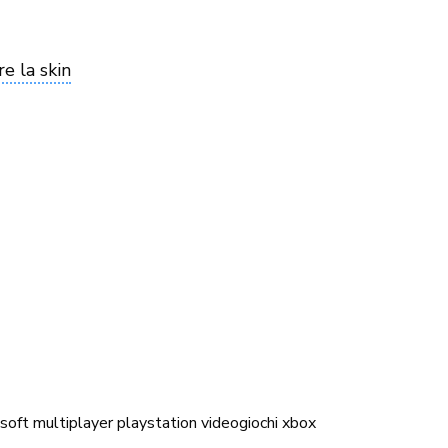
e la skin
soft
multiplayer
playstation
videogiochi
xbox