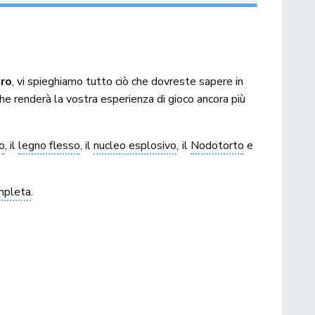
aro
, vi spieghiamo tutto ciò che dovreste sapere in
he renderà la vostra esperienza di gioco ancora più
o
, il
legno flesso
, il
nucleo esplosivo
, il
Nodotorto
e
mpleta
.