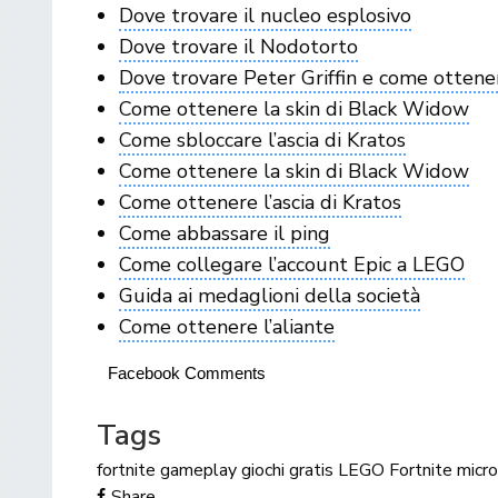
Dove trovare il nucleo esplosivo
Dove trovare il Nodotorto
Dove trovare Peter Griffin e come ottener
Come ottenere la skin di Black Widow
Come sbloccare l’ascia di Kratos
Come ottenere la skin di Black Widow
Come ottenere l’ascia di Kratos
Come abbassare il ping
Come collegare l’account Epic a LEGO
Guida ai medaglioni della società
Come ottenere l’aliante
Facebook Comments
Tags
fortnite
gameplay
giochi gratis
LEGO Fortnite
micro
Share