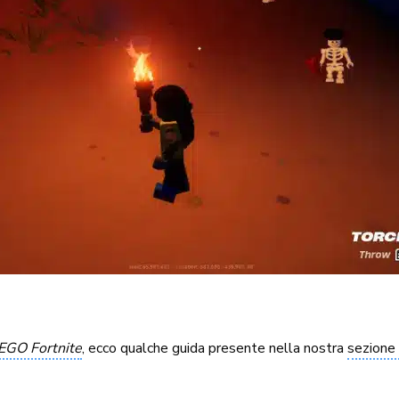
EGO Fortnite
, ecco qualche guida presente nella nostra
sezione