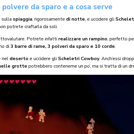
 polvere da sparo e a cosa serve
i sulla
spiaggia
, rigorosamente
di
notte
, e uccidere gli
Scheletr
on potrete craftarla da soli.
ottovalutare. Potrete infatti
realizzare un rampino
, perfetto pe
gno di
3 barre di rame, 3 polveri da sparo e 10 corde
.
e nel
deserto
e uccidere gli
Scheletri Cowboy
. Anch’essi drop
 nelle grotte
potrebbero contenerne un po’, ma si tratta di un dr