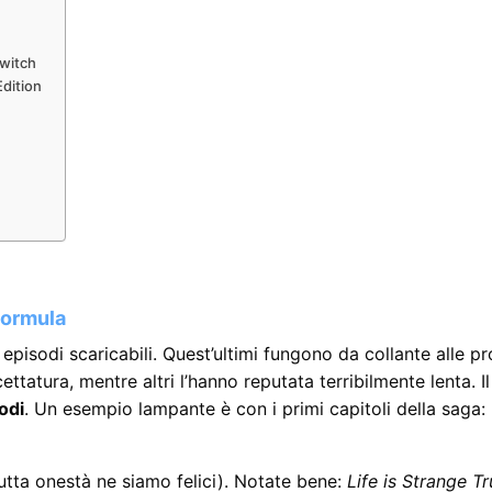
Switch
Edition
formula
 episodi scaricabili. Quest’ultimi fungono da collante alle p
atura, mentre altri l’hanno reputata terribilmente lenta. Il 
sodi
. Un esempio lampante è con i primi capitoli della saga:
utta onestà ne siamo felici). Notate bene:
Life is Strange T