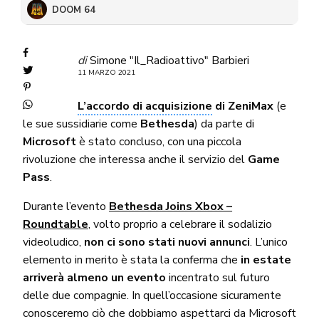
DOOM 64
di
Simone "Il_Radioattivo" Barbieri
11 MARZO 2021
L’accordo di acquisizione
di ZeniMax
(e
le sue sussidiarie come
Bethesda
) da parte di
Microsoft
è stato concluso, con una piccola
rivoluzione che interessa anche il servizio del
Game
Pass
.
Durante l’evento
Bethesda Joins Xbox –
Roundtable
, volto proprio a celebrare il sodalizio
videoludico,
non ci sono stati nuovi annunci
. L’unico
elemento in merito è stata la conferma che
in estate
arriverà almeno un evento
incentrato sul futuro
delle due compagnie. In quell’occasione sicuramente
conosceremo ciò che dobbiamo aspettarci da Microsoft