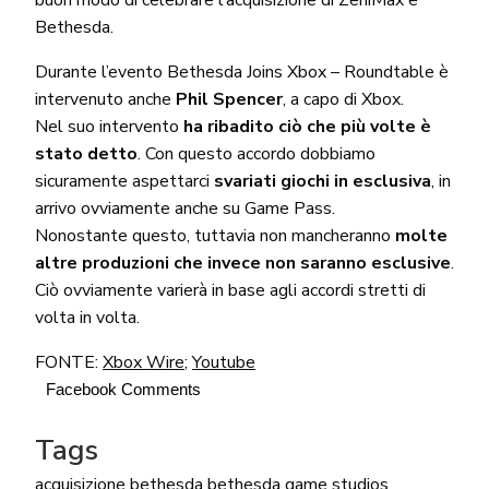
buon modo di celebrare l’acquisizione di ZeniMax e
Bethesda.
Durante l’evento Bethesda Joins Xbox – Roundtable è
intervenuto anche
Phil Spencer
, a capo di Xbox.
Nel suo intervento
ha ribadito ciò che più volte è
stato detto
. Con questo accordo dobbiamo
sicuramente aspettarci
svariati giochi in esclusiva
, in
arrivo ovviamente anche su Game Pass.
Nonostante questo, tuttavia non mancheranno
molte
altre produzioni che invece non saranno esclusive
.
Ciò ovviamente varierà in base agli accordi stretti di
volta in volta.
FONTE:
Xbox Wire
;
Youtube
Facebook Comments
Tags
acquisizione
bethesda
bethesda game studios