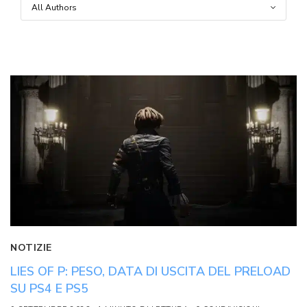
NOTIZIE
LIES OF P: PESO, DATA DI USCITA DEL PRELOAD
SU PS4 E PS5