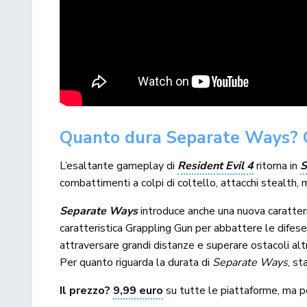
Quanto dura Separate Ways? Qu
L’esaltante gameplay di
Resident Evil 4
ritorna in
S
combattimenti a colpi di coltello, attacchi stealth, m
Separate Ways
introduce anche una nuova caratteri
caratteristica Grappling Gun per abbattere le difese
attraversare grandi distanze e superare ostacoli altri
Per quanto riguarda la durata di
Separate Ways
, st
Il prezzo?
9,99 euro
su tutte le piattaforme, ma pe