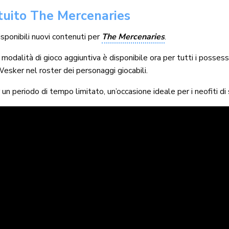
atuito The Mercenaries
isponibili nuovi contenuti per
The Mercenaries
.
modalità di gioco aggiuntiva è disponibile ora per tutti i possess
sker nel roster dei personaggi giocabili.
 un periodo di tempo limitato, un’occasione ideale per i neofiti di