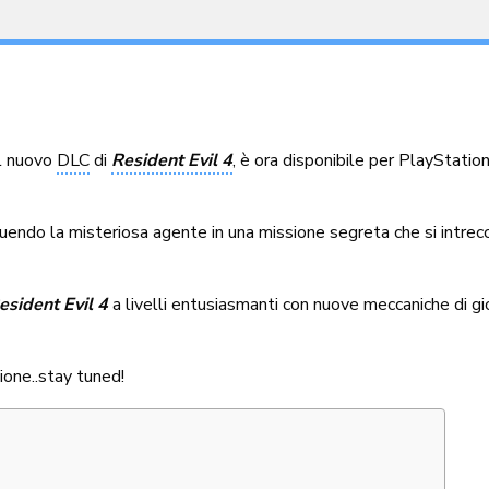
 il nuovo
DLC
di
Resident Evil 4
, è ora disponibile per PlayStati
ndo la misteriosa agente in una missione segreta che si intreccia
esident Evil 4
a livelli entusiasmanti con nuove meccaniche di gi
ione..stay tuned!