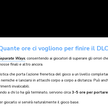
ante ore ci vogliono per finire il DLC
eparate Ways
, consentendo ai giocatori di superare gli orrori ch
osse finali e altro ancora.
stica che porta l’azione frenetica del gioco a un livello compl
 nemiche e lanciarsi in attacchi corpo a corpo a distanza. Può an
menti invalicabili.
ando a chi lo ha già terminato, servono circa
3-5 ore per portar
r giocarlo vi servirà naturalmente il gioco base.