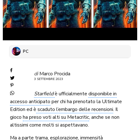
PC
di
Marco Procida
3 SETTEMBRE 2023
Starfield
è ufficialmente
disponibile in
accesso anticipato
per chi ha prenotato la Ultimate
Edition ed è
scaduto l’embargo delle recensioni
. Il
gioco
ha preso voti alti su Metacritic
, anche se non
altissimi come molti si aspettavano.
Ma a parte trama, esplorazione, immensità