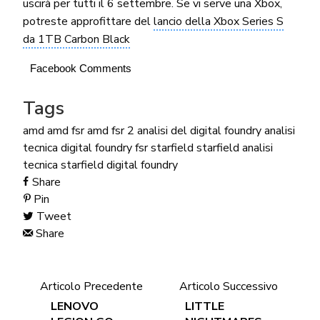
uscirà per tutti il 6 settembre. Se vi serve una Xbox,
potreste approfittare del
lancio della Xbox Series S
da 1TB Carbon Black
Facebook Comments
Tags
amd
amd fsr
amd fsr 2
analisi del digital foundry
analisi
tecnica
digital foundry
fsr
starfield
starfield analisi
tecnica
starfield digital foundry
Share
Pin
Tweet
Share
Articolo Precedente
Articolo Successivo
LENOVO
LITTLE