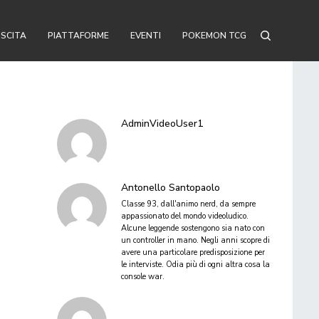
USCITA
PIATTAFORME
EVENTI
POKEMON TCG
AdminVideoUser1
Antonello Santopaolo
Classe 93, dall'animo nerd, da sempre
appassionato del mondo videoludico.
Alcune leggende sostengono sia nato con
un controller in mano. Negli anni scopre di
avere una particolare predisposizione per
le interviste. Odia più di ogni altra cosa la
console war.