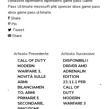
condizioni dipendenti
dipendenti
game pass
Game
Pass Ultimate
microsoft
phil spencer
xbox game pass
xbox game pass ultimate
Share
Pin
Tweet
Share
Articolo Precedente
Articolo Successivo
CALL OF DUTY
DISPONIBILI I
MODERN
DRIVER AMD
WARFARE 3,
ADRENALIN
NOVITÀ SULLE
EDITION
ARMI:
23.11.1 PER
BILANCIAMEN
CALL OF
TO, ARMI
DUTY
PRIMARIE E
MODERN
SECONDARIE,
WARFARE 3
RIMOZIONE