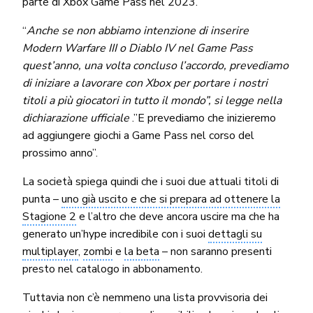
parte di Xbox Game Pass nel 2023.
“
Anche se non abbiamo intenzione di inserire
Modern Warfare III o Diablo IV nel Game Pass
quest’anno, una volta concluso l’accordo, prevediamo
di iniziare a lavorare con Xbox per portare i nostri
titoli a più giocatori in tutto il mondo”, si legge nella
dichiarazione ufficiale
.”E prevediamo che inizieremo
ad aggiungere giochi a Game Pass nel corso del
prossimo anno”.
La società spiega quindi che i suoi due attuali titoli di
punta –
uno già uscito e che si prepara ad ottenere la
Stagione 2
e l’altro che deve ancora uscire ma che ha
generato un’hype incredibile con i suoi
dettagli su
multiplayer
,
zombi
e
la beta
– non saranno presenti
presto nel catalogo in abbonamento.
Tuttavia non c’è nemmeno una lista provvisoria dei