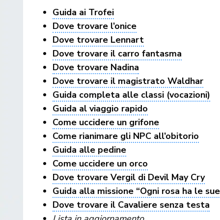
Guida ai Trofei
Dove trovare l’onice
Dove trovare Lennart
Dove trovare il carro fantasma
Dove trovare Nadina
Dove trovare il magistrato Waldhar
Guida completa alle classi (vocazioni)
Guida al viaggio rapido
Come uccidere un grifone
Come rianimare gli NPC all’obitorio
Guida alle pedine
Come uccidere un orco
Dove trovare Vergil di Devil May Cry
Guida alla missione “Ogni rosa ha le sue
Dove trovare il Cavaliere senza testa
Lista in aggiornamento…