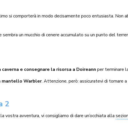
ltimo si comporterà in modo decisamente poco entusiasta. Non ab
e sembra un mucchio di cenere accumulato su un punto del terreno
a caverna e consegnare la risorsa a Doireann
per terminare l
n
mantello Warbler
. Attenzione, però: assicuratevi di tornare 
a 2
la vostra avventura, vi consigliamo di dare un’occhiata alla
sezio