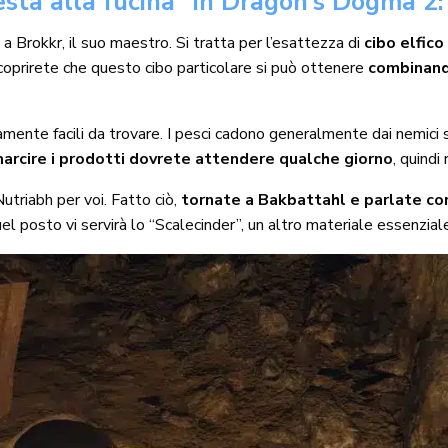
esta alla fucina” in Dragon’s Dogma 2:
h
a Brokkr, il suo maestro. Si tratta per l’esattezza di
cibo elfico
coprirete che questo cibo particolare si può ottenere
combinand
amente facili da trovare. I pesci cadono generalmente dai nemici sa
marcire i prodotti dovrete attendere qualche giorno
, quindi
Nutriabh per voi. Fatto ciò,
tornate a Bakbattahl e parlate co
 quel posto vi servirà lo “Scalecinder”, un altro materiale essenzial