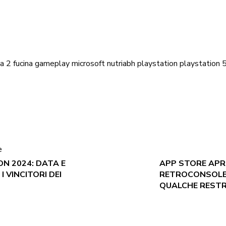
a 2
fucina
gameplay
microsoft
nutriabh
playstation
playstation 
e
N 2024: DATA E
APP STORE APRE
 VINCITORI DEI
RETROCONSOLE 
QUALCHE RESTR