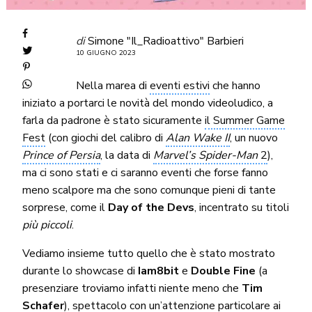
di
Simone "Il_Radioattivo" Barbieri
10 GIUGNO 2023
Nella marea di
eventi estivi
che hanno
iniziato a portarci le novità del mondo videoludico, a
farla da padrone è stato sicuramente
il Summer Game
Fest
(con giochi del calibro di
Alan Wake II
, un nuovo
Prince of Persia
, la data di
Marvel’s Spider-Man
2
),
ma ci sono stati e ci saranno eventi che forse fanno
meno scalpore ma che sono comunque pieni di tante
sorprese, come il
Day of the Devs
, incentrato su titoli
più piccoli
.
Vediamo insieme tutto quello che è stato mostrato
durante lo showcase di
Iam8bit
e
Double Fine
(a
presenziare troviamo infatti niente meno che
Tim
Schafer
), spettacolo con un’attenzione particolare ai