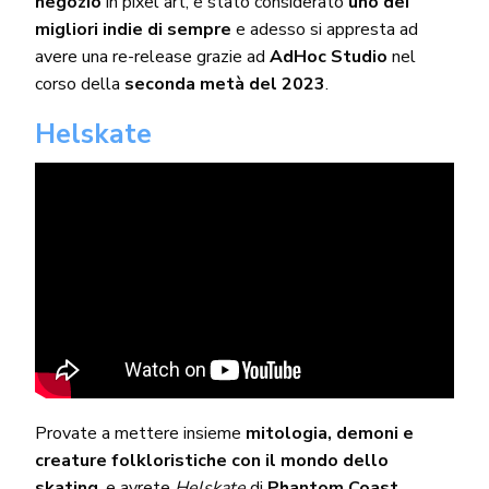
negozio
in pixel art, è stato considerato
uno dei
migliori indie di sempre
e adesso si appresta ad
avere una re-release grazie ad
AdHoc Studio
nel
corso della
seconda metà del 2023
.
Helskate
Provate a mettere insieme
mitologia, demoni e
creature folkloristiche con il mondo dello
skating
, e avrete
Helskate
di
Phantom Coast
.