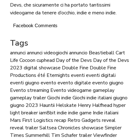
Devs, che sicuramente ci ha portato tantissimi
videogame da tenere d’occhio, indie e meno indie.
Facebook Comments
Tags
annunci
annunci videogiochi
annuncio
Beastieball
Cart
Life
Cocoon
cuphead
Day of the Devs
Day of the Devs
2023
digital showcase
Double Fine
Double Fine
Productions
été
Eternights
eventi
eventi digitali
eventi giugno
evento
evento digitale
evento giugno
Evento streaming
Evento videogame
gameplay
gameplay trailer
Giochi indie
Giochi indie italiani
giugno
giugno 2023
Hauntii
Helskate
Henry Halfhead
hyper
light breaker
iam8bit
indie
indie game
Indie italiani
Mars First Logistics
recap
Retro Gadgets
reveal
reveal trailer
Saltsea Chronicles
showcase
Simpler
Times
Summerhill
Tim Schafer
trailer
Viewfinder