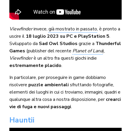
Viewfinder
invece,
già mostrato in passato
, è pronto a
uscire il
18 luglio 2023 su PC e PlayStation 5
.
Sviluppato da
Sad Owl Studios
grazie a
Thunderful
Games
(publisher del recente
Planet of Lana
),
Viewfinder
è un altro fra questi giochi indie
estremamente placido
.
In particolare, per proseguire in game dobbiamo
risolvere
puzzle ambientali
sfruttando fotografie,
elementi dei luoghi in cui ci troviamo, immagini, quadri e
qualunque altra cosa a nostra disposizione, per
crearci
vie di fuga e nuovi passaggi
.
Hauntii