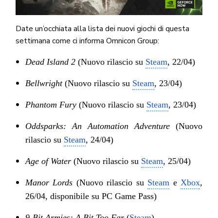
Date un’occhiata alla lista dei nuovi giochi di questa
settimana come ci informa Omnicon Group:
Dead Island 2
(Nuovo rilascio su
Steam
, 22/04)
Bellwright
(Nuovo rilascio su
Steam
, 23/04)
Phantom Fury
(Nuovo rilascio su
Steam
, 23/04)
Oddsparks: An Automation Adventure
(Nuovo
rilascio su
Steam
, 24/04)
Age of Water
(Nuovo rilascio su
Steam
, 25/04)
Manor Lords
(Nuovo rilascio su
Steam
e
Xbox
,
26/04, disponibile su PC Game Pass)
9-Bit Armies: A Bit Too Far
(
Steam
)