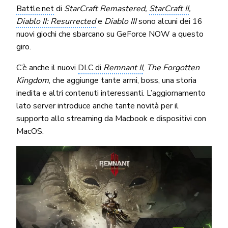
Battle.net
di
StarCraft Remastered,
StarCraft II
,
Diablo II: Resurrected
e
Diablo III
sono alcuni dei 16
nuovi giochi che sbarcano su GeForce NOW a questo
giro.
C’è anche il nuovi
DLC di
Remnant II
,
The Forgotten
Kingdom
, che aggiunge tante armi, boss, una storia
inedita e altri contenuti interessanti. L’aggiornamento
lato server introduce anche tante novità per il
supporto allo streaming da Macbook e dispositivi con
MacOS.