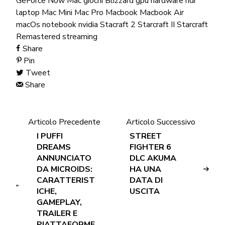
GeForce Now Mac
giochi Blizzard
gpu
hardware
hdr
laptop
Mac Mini
Mac Pro
Macbook
Macbook Air
macOs
notebook
nvidia
Stacraft 2
Starcraft II
Starcraft
Remastered
streaming
Share
Pin
Tweet
Share
Articolo Precedente
Articolo Successivo
I PUFFI
STREET
DREAMS
FIGHTER 6
ANNUNCIATO
DLC AKUMA
DA MICROIDS:
HA UNA
CARATTERIST
DATA DI
ICHE,
USCITA
GAMEPLAY,
TRAILER E
PIATTAFORME