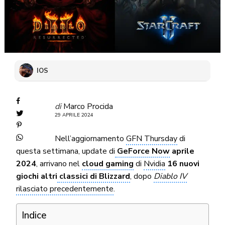
IOS
di
Marco Procida
29 APRILE 2024
Nell’aggiornamento
GFN Thursday
di
questa settimana, update di
GeForce Now
aprile
2024
, arrivano nel
cloud gaming
di
Nvidia
16 nuovi
giochi altri
classici di Blizzard
, dopo
Diablo IV
rilasciato precedentemente
.
Indice