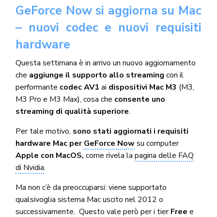
GeForce Now si aggiorna su Mac
– nuovi codec e nuovi requisiti
hardware
Questa settimana è in arrivo un nuovo aggiornamento
che
aggiunge il supporto allo streaming
con il
performante
codec AV1
ai
dispositivi Mac M3
(M3,
M3 Pro e M3 Max), cosa che
consente uno
streaming di qualità superiore
.
Per tale motivo,
sono stati aggiornati i requisiti
hardware Mac per
GeForce Now
su computer
Apple con MacOS,
come rivela la
pagina delle FAQ
di Nvidia
.
Ma non c’è da preoccuparsi: viene supportato
qualsivoglia sistema Mac uscito nel 2012 o
successivamente. Questo vale però per i tier
Free
e