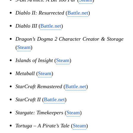
Diablo II: Resurrected
(
Battle.net
)
Diablo III
(
Battle.net
)
Dragon’s Dogma 2 Character Creator & Storage
(
Steam
)
Islands of Insight
(
Steam
)
Metaball
(
Steam
)
StarCraft Remastered
(
Battle.net
)
StarCraft II
(
Battle.net
)
Stargate: Timekeepers
(
Steam
)
Tortuga – A Pirate’s Tale
(
Steam
)