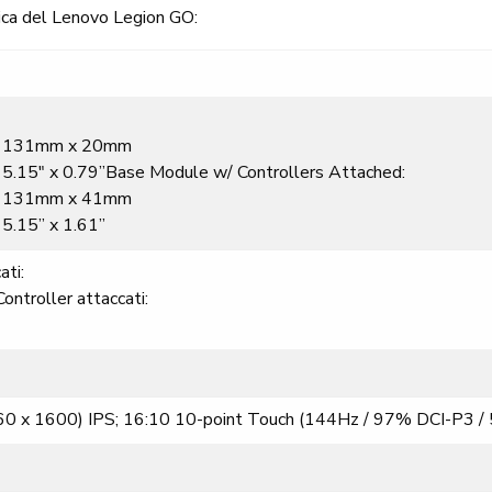
nica del Lenovo Legion GO:
x 131mm x 20mm
 x 5.15″ x 0.79”Base Module w/ Controllers Attached:
x 131mm x 41mm
x 5.15” x 1.61”
ati:
ontroller attaccati:
0 x 1600) IPS; 16:10 10-point Touch (144Hz / 97% DCI-P3 