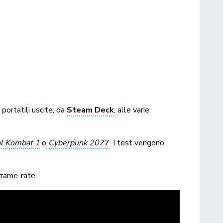
portatili uscite, da
Steam Deck
, alle varie
l Kombat 1
o
Cyberpunk 207
7
. I test vengono
frame-rate.