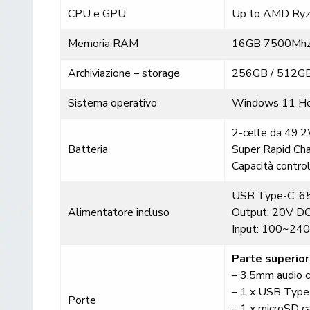
CPU e GPU
Up to AMD Ryz
Memoria RAM
16GB 7500Mh
Archiviazione – storage
256GB / 512GB
Sistema operativo
Windows 11 H
2-celle da 49.
Batteria
Super Rapid Ch
Capacità contro
USB Type-C, 6
Alimentatore incluso
Output: 20V D
Input: 100~240
Parte superio
– 3.5mm audio 
– 1 x USB Type-
Porte
– 1 x microSD c