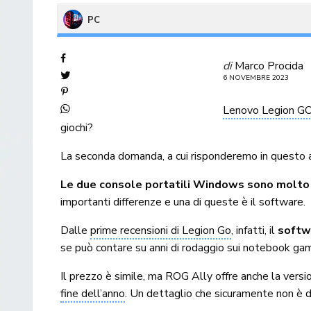
PC
di
Marco Procida
6 NOVEMBRE 2023
Lenovo Legion G
giochi?
La seconda domanda, a cui risponderemo in questo a
Le due console portatili Windows sono molto 
importanti differenze e una di queste è il software.
Dalle
prime recensioni di Legion Go
, infatti, il
softw
se può contare su anni di rodaggio sui notebook gam
Il prezzo è simile, ma ROG Ally offre anche la vers
fine dell’anno
. Un dettaglio che sicuramente non è d