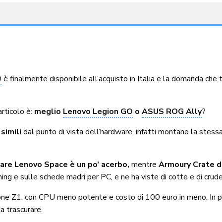
O
è finalmente disponibile all’acquisto in Italia e la domanda che
rticolo è:
meglio
Lenovo Legion GO
o
ASUS ROG Ally
?
simili
dal punto di vista dell’hardware, infatti montano la ste
are Lenovo Space è un po’ acerbo,
mentre
Armoury Crate d
ing e sulle schede madri per PC, e ne ha viste di cotte e di crud
ione Z1, con CPU meno potente e costo di 100 euro in meno. In p
a trascurare.