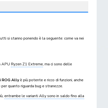
 tutti si stanno ponendo è la seguente: come va nei
ssa APU
Ryzen Z1 Extreme
, ma ci sono delle
i ROG Ally
è più potente e ricco di funzioni, anche
e per quanto riguarda bug e stranezze.
iù,
entrambe le varianti Ally sono in saldo fino alla