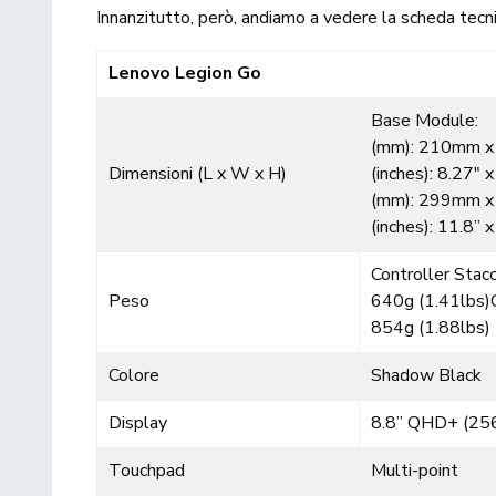
Innanzitutto, però, andiamo a vedere la scheda tec
Lenovo Legion Go
Base Module:
(mm): 210mm 
Dimensioni (L x W x H)
(inches): 8.27″
(mm): 299mm 
(inches): 11.8” 
Controller Stacc
Peso
640g (1.41lbs)C
854g (1.88lbs)
Colore
Shadow Black
Display
8.8” QHD+ (256
Touchpad
Multi-point