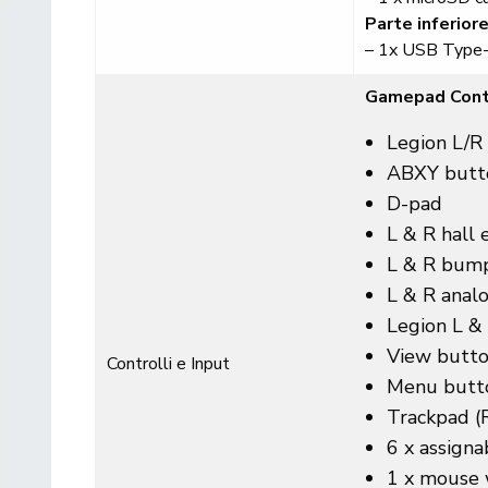
Parte inferior
– 1x USB Type-C
Gamepad Cont
Legion L/R
ABXY butt
D-pad
L & R hall e
L & R bum
L & R analo
Legion L &
View butto
Controlli e Input
Menu butto
Trackpad (
6 x assigna
1 x mouse 