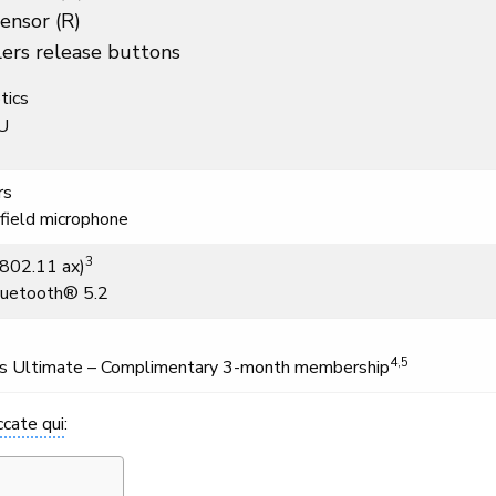
ensor (R)
lers release buttons
tics
MU
rs
-field microphone
3
(802.11 ax)
Bluetooth® 5.2
4,5
 Ultimate – Complimentary 3-month membership
iccate qui
: