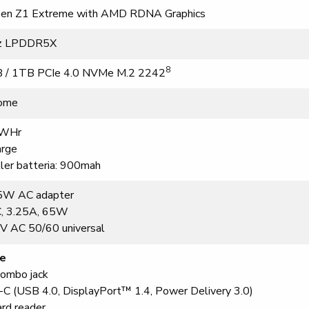
en Z1 Extreme with AMD RDNA Graphics
z LPDDR5X
8
 / 1TB PCIe 4.0 NVMe M.2 2242
ome
2WHr
arge
ller batteria: 900mah
5W AC adapter
C, 3.25A, 65W
V AC 50/60 universal
re
combo jack
C (USB 4.0, DisplayPort™ 1.4, Power Delivery 3.0)
ard reader