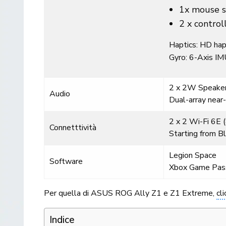
1x mouse s
2 x control
Haptics: HD hap
Gyro: 6-Axis I
2 x 2W Speake
Audio
Dual-array near
2 x 2 Wi-Fi 6E 
Connetttività
Starting from 
Legion Space
Software
Xbox Game Pass
Per quella di ASUS ROG Ally Z1 e Z1 Extreme,
cl
Indice