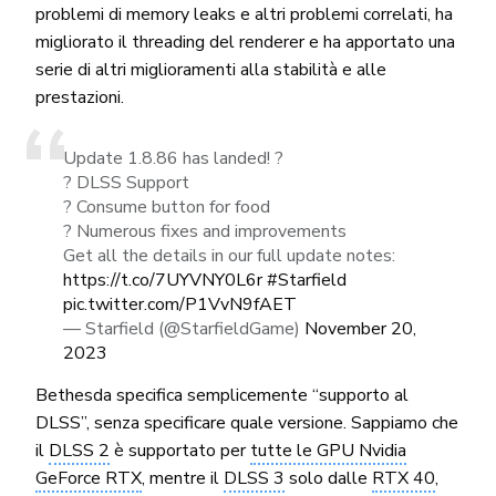
problemi di memory leaks e altri problemi correlati, ha
migliorato il threading del renderer e ha apportato una
serie di altri miglioramenti alla stabilità e alle
prestazioni.
Update 1.8.86 has landed! ?
? DLSS Support
? Consume button for food
? Numerous fixes and improvements
Get all the details in our full update notes:
https://t.co/7UYVNY0L6r
#Starfield
pic.twitter.com/P1VvN9fAET
— Starfield (@StarfieldGame)
November 20,
2023
Bethesda specifica semplicemente “supporto al
DLSS”, senza specificare quale versione. Sappiamo che
il
DLSS 2
è supportato per
tutte le GPU Nvidia
GeForce RTX
, mentre il
DLSS 3
solo dalle
RTX 40
,