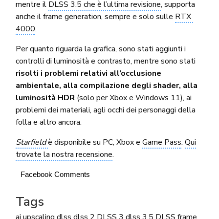
mentre il
DLSS 3.5 che è l’ultima revisione
, supporta
anche il frame generation, sempre e solo sulle
RTX
4000
.
Per quanto riguarda la grafica, sono stati aggiunti i
controlli di luminosità e contrasto, mentre sono stati
risolti i problemi relativi all’occlusione
ambientale, alla compilazione degli shader, alla
luminosità HDR
(solo per Xbox e Windows 11), ai
problemi dei materiali, agli occhi dei personaggi della
folla e altro ancora.
Starfield
è disponibile su PC, Xbox e
Game Pass
.
Qui
trovate la nostra recensione
.
Facebook Comments
Tags
ai upscaling
dlss
dlss 2
DLSS 3
dlss 3.5
DLSS frame