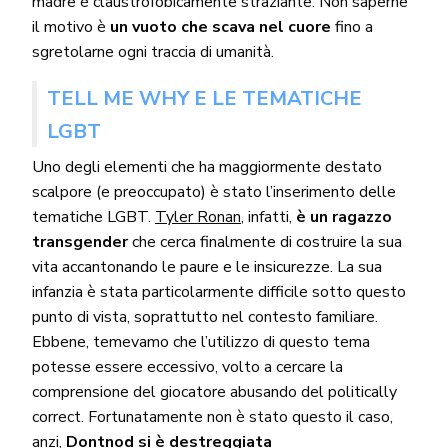
madre è claustrofobicamente straziante. Non saperne
il motivo è
un vuoto che scava nel cuore
fino a
sgretolarne ogni traccia di umanità.
TELL ME WHY E LE TEMATICHE
LGBT
Uno degli elementi che ha maggiormente destato
scalpore (e preoccupato) è stato l’inserimento delle
tematiche LGBT.
Tyler Ronan
, infatti,
è un ragazzo
transgender
che cerca finalmente di costruire la sua
vita accantonando le paure e le insicurezze. La sua
infanzia è stata particolarmente difficile sotto questo
punto di vista, soprattutto nel contesto familiare.
Ebbene, temevamo che l’utilizzo di questo tema
potesse essere eccessivo, volto a cercare la
comprensione del giocatore abusando del politically
correct. Fortunatamente non è stato questo il caso,
anzi,
Dontnod si è destreggiata