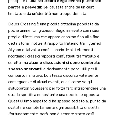
principale è
una struttura degli eventi piuttosto
piatta e prevedibile
, causata anche da un cast
limitato e da un’identità non troppo definita.
Delos Crossing è una piccola cittadina popolata da
poche anime. Un grazioso rifugio innevato con i suoi
pregi e difetti, ma che appare anonimo fino alla fine
della storia. Inoltre, il rapporto fraterno tra Tyler ed
Alyson è talvolta confusionario. Molti elementi
ricordano i classici rapporti conflittuali tra fratello e
sorella, ma
alcune discussioni ci sono sembrate
spesso snervanti
e decisamente poco utili per il
comparto narrativo. Lo stesso discorso vale per le
conseguenze di alcuni eventi, quasi come se gli
sviluppatori volessero per forza farci intraprendere una
strada specifica nonostante una decisione opposta.
Quest’ultimo aspetto ci ha spesso tediato al punto da
svalutare completamente ogni possibilità di scelta
(fortunatamente, però, non è sempre stato così).