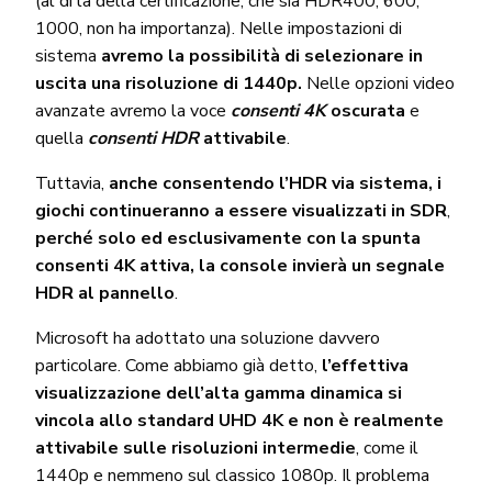
(al di là della certificazione, che sia HDR400, 600,
1000, non ha importanza). Nelle impostazioni di
sistema
avremo la possibilità di selezionare in
uscita una risoluzione di 1440p.
Nelle opzioni video
avanzate avremo la voce
consenti 4K
oscurata
e
quella
consenti HDR
attivabile
.
Tuttavia,
anche consentendo l’HDR via sistema, i
giochi continueranno a essere visualizzati in SDR
,
perché solo ed esclusivamente con la spunta
consenti 4K attiva, la console invierà un segnale
HDR al pannello
.
Microsoft ha adottato una soluzione davvero
particolare. Come abbiamo già detto,
l’effettiva
visualizzazione dell’alta gamma dinamica si
vincola allo standard UHD 4K e non è realmente
attivabile sulle risoluzioni intermedie
, come il
1440p e nemmeno sul classico 1080p. Il problema