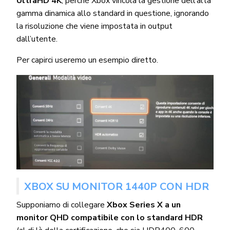
UltraHD 4K
, perché Xbox vincola la gestione dell’alta
gamma dinamica allo standard in questione, ignorando
la risoluzione che viene impostata in output
dall’utente.
Per capirci useremo un esempio diretto.
XBOX SU MONITOR 1440P CON HDR
Supponiamo di collegare
Xbox Series X a un
monitor QHD compatibile con lo standard HDR