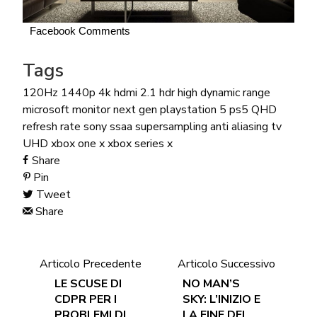
Facebook Comments
Tags
120Hz
1440p
4k
hdmi 2.1
hdr
high dynamic range
microsoft
monitor
next gen
playstation 5
ps5
QHD
refresh rate
sony
ssaa
supersampling anti aliasing
tv
UHD
xbox one x
xbox series x
Share
Pin
Tweet
Share
Articolo Precedente
Articolo Successivo
LE SCUSE DI
NO MAN’S
CDPR PER I
SKY: L’INIZIO E
PROBLEMI DI
LA FINE DEL