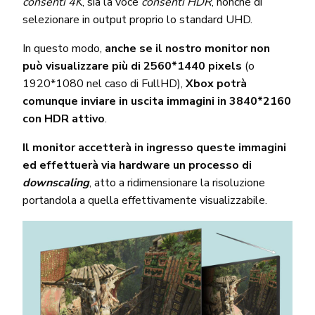
consenti 4K
, sia la voce
consenti HDR
, nonché di
selezionare in output proprio lo standard UHD.
In questo modo,
anche se il nostro monitor non
può visualizzare più di 2560*1440 pixels
(o
1920*1080 nel caso di FullHD),
Xbox potrà
comunque inviare in uscita immagini in 3840*2160
con HDR attivo
.
Il monitor accetterà in ingresso queste immagini
ed effettuerà via hardware un processo di
downscaling
, atto a ridimensionare la risoluzione
portandola a quella effettivamente visualizzabile.