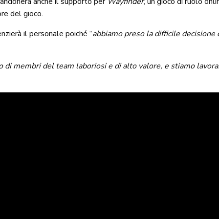
bandonerà anche il supporto per
Wayfinder
, un gioco di ruolo onl
ore del gioco.
enzierà il personale poiché “
abbiamo preso la difficile decisione 
i membri del team laboriosi e di alto valore, e stiamo lavorand