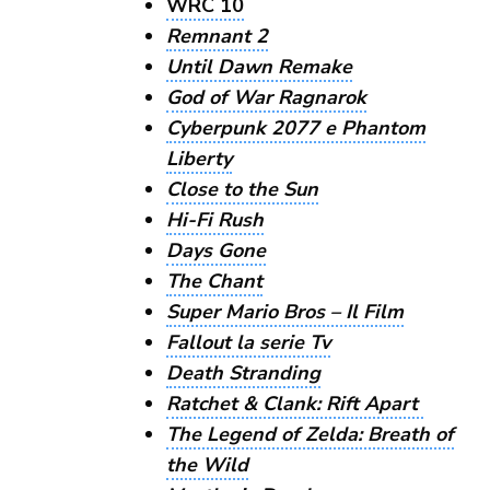
WRC 10
Remnant 2
Until Dawn Remake
God of War Ragnarok
Cyberpunk 2077 e Phantom
Liberty
Close to the Sun
Hi-Fi Rush
Days Gone
The Chant
Super Mario Bros – Il Film
Fallout la serie Tv
Death Stranding
Ratchet & Clank: Rift Apart
The Legend of Zelda: Breath of
the Wild