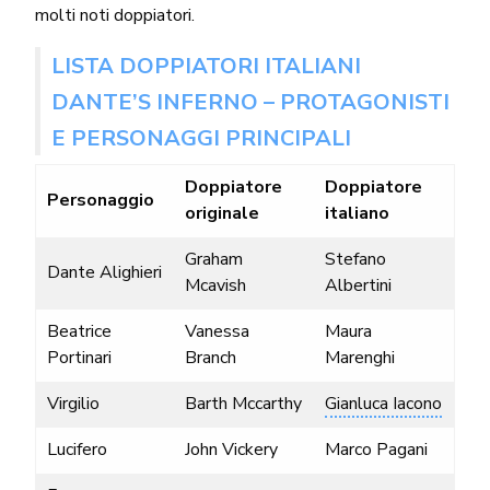
molti noti doppiatori.
LISTA DOPPIATORI ITALIANI
DANTE’S INFERNO
– PROTAGONISTI
E PERSONAGGI PRINCIPALI
Doppiatore
Doppiatore
Personaggio
originale
italiano
Graham
Stefano
Dante Alighieri
Mcavish
Albertini
Beatrice
Vanessa
Maura
Portinari
Branch
Marenghi
Virgilio
Barth Mccarthy
Gianluca Iacono
Lucifero
John Vickery
Marco Pagani