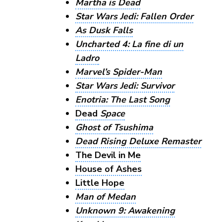
Martha is Dead
Star Wars Jedi: Fallen Order
As Dusk Falls
Uncharted 4: La fine di un
Ladro
Marvel’s Spider-Man
Star Wars Jedi: Survivor
Enotria: The Last Song
Dead
Space
Ghost of Tsushima
Dead Rising Deluxe Remaster
The Devil in Me
House of Ashes
Little Hope
Man of Medan
Unknown 9: Awakening