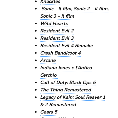
Knuckles
Sonic – Il film, Sonic 2 – Il film,
Sonic 3 – Il film
Wild Hearts
Resident Evil 2
Resident Evil 3
Resident Evil 4 Remake
Crash Bandicoot 4
Arcane
Indiana Jones e l’Antico
Cerchio
Call of Duty: Black Ops 6
The Thing Remastered
Legacy of Kain: Soul Reaver 1
& 2 Remastered
Gears 5