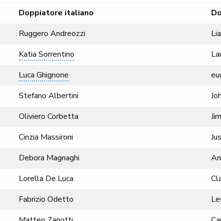
Doppiatore italiano
Do
Ruggero Andreozzi
Li
Katia Sorrentino
La
Luca Ghignone
eu
Stefano Albertini
Jo
Oliviero Corbetta
Ji
Cinzia Massironi
Ju
Debora Magnaghi
An
Lorella De Luca
Cl
Fabrizio Odetto
Le
Matteo Zanotti
Ca