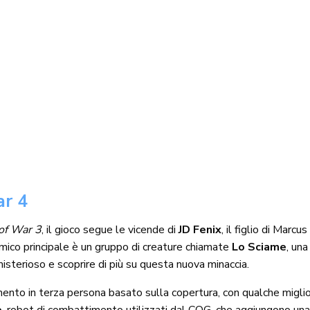
ar 4
of War 3
, il gioco segue le vicende di
JD Fenix
, il figlio di Marcu
emico principale è un gruppo di creature chiamate
Lo Sciame
, una
isterioso e scoprire di più su questa nuova minaccia.
imento in terza persona basato sulla copertura, con qualche migl
e
, robot di combattimento utilizzati dal COG, che aggiungono una