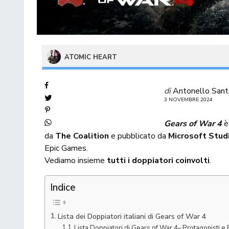
ATOMIC HEART
di
Antonello San
3 NOVEMBRE 2024
Gears of War 4
è
da
The Coalition
e pubblicato da
Microsoft Stud
Epic Games
.
Vediamo insieme
tutti i doppiatori coinvolti
.
Indice
Lista dei Doppiatori italiani di Gears of War 4
Lista Doppiatori di Gears of War 4– Protagonisti e 