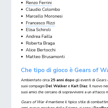
Renzo Ferrini
Claudio Colombo
Marcello Moronesi
Francesco Rizzi
Elisa Schiroli
Andrea Failla
Roberta Braga
Alice Bertocchi
Matteo Brusamonti
Che tipo di gioco è Gears of W
Ambientato circa
25 anni dopo
gli eventi di
Gears 
suoi compagni
Del Walker
e
Kait Diaz
. Il nuovo n
suoi amici che cercano di sopravvivere a un attacco m
Gears of War 4
mantiene il tipico stile di combatt
armi, nuove creature dello Sciame, ci sono i
DeeBe