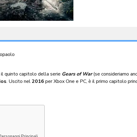
topaolo
 il quinto capitolo della serie
Gears of War
(se consideriamo an
ios
. Uscito nel
2016
per
Xbox One
e
PC
, è il primo capitolo pr
Personaggi Principali