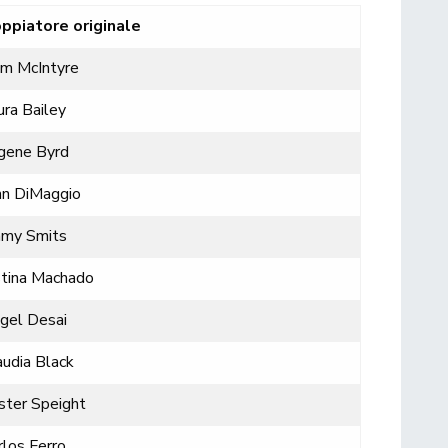
ppiatore originale
am McIntyre
ura Bailey
gene Byrd
hn DiMaggio
mmy Smits
stina Machado
gel Desai
audia Black
ster Speight
rlos Ferro