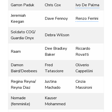
Garron Paduk
Chris Cox
Ivo De Palma
Jeremiah
Dave Fennoy
Renzo Ferrini
Keegan
Soldato COG/
Debra Wilson
Guardia Onyx
Dee Bradley
Riccardo
Raam
Baker
Rovatti
Damon
Fred
Oliverio
Baird/Deebees
Tatasciore
Cappellini
Regina Reyna/
Justina
Cinzia
Reyna Diaz
Machado
Massironi
Nomade
Kauser
(femminile)
Mohammed