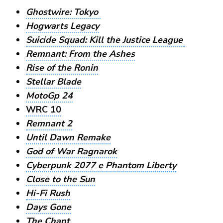
Ghostwire: Tokyo
Hogwarts Legacy
Suicide Squad: Kill the Justice League
Remnant: From the Ashes
Rise of the Ronin
Stellar Blade
MotoGp 24
WRC 10
Remnant 2
Until Dawn Remake
God of War Ragnarok
Cyberpunk 2077 e Phantom Liberty
Close to the Sun
Hi-Fi Rush
Days Gone
The Chant