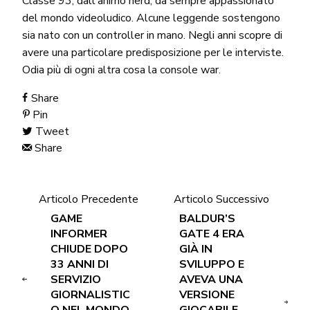
Classe 93, dall'animo nerd, da sempre appassionato
del mondo videoludico. Alcune leggende sostengono
sia nato con un controller in mano. Negli anni scopre di
avere una particolare predisposizione per le interviste.
Odia più di ogni altra cosa la console war.
Share
Pin
Tweet
Share
Articolo Precedente
Articolo Successivo
GAME
BALDUR’S
INFORMER
GATE 4 ERA
CHIUDE DOPO
GIÀ IN
33 ANNI DI
SVILUPPO E
SERVIZIO
AVEVA UNA
GIORNALISTIC
VERSIONE
O NEL MONDO
GIOCABILE