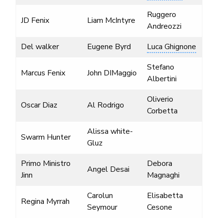
Ruggero
JD Fenix
Liam McIntyre
Andreozzi
Del walker
Eugene Byrd
Luca Ghignone
Stefano
Marcus Fenix
John DIMaggio
Albertini
Oliverio
Oscar Diaz
Al Rodrigo
Corbetta
Alissa white-
Swarm Hunter
Gluz
Primo Ministro
Debora
Angel Desai
Jinn
Magnaghi
Carolun
Elisabetta
Regina Myrrah
Seymour
Cesone