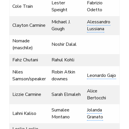
Lester
Fabrizio
Cole Train
Speight
Odetto
Michael J.
Alessandro
Clayton Carmine
Gough
Lussiana
Nomade
Noshir Dalal
(maschile)
Fahz Chutani
Rahul Kohli
Niles
Robin Atkin
Leonardo Gajo
Samson/speaker
downes
Alice
Lizzie Carmine
Sarah Elmaleh
Bertocchi
Sumalee
Jolanda
Lahni Kaliso
Montano
Granato
Leslie Leslie