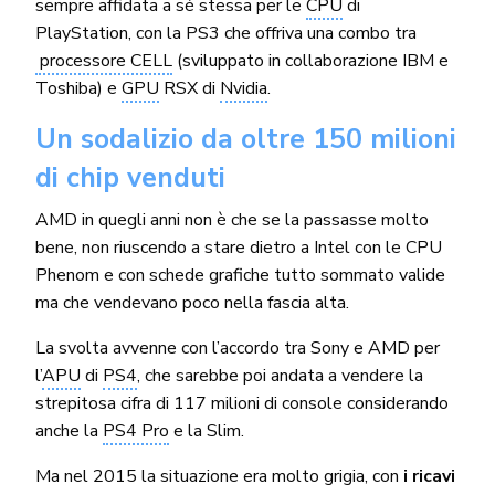
sempre affidata a sé stessa per le
CPU
di
PlayStation, con la PS3 che offriva una combo tra
processore CELL
(sviluppato in collaborazione IBM e
Toshiba) e
GPU
RSX di
Nvidia
.
Un sodalizio da oltre 150 milioni
di chip venduti
AMD in quegli anni non è che se la passasse molto
bene, non riuscendo a stare dietro a Intel con le CPU
Phenom e con schede grafiche tutto sommato valide
ma che vendevano poco nella fascia alta.
La svolta avvenne con l’accordo tra Sony e AMD per
l’
APU
di
PS4
, che sarebbe poi andata a vendere la
strepitosa cifra di 117 milioni di console considerando
anche la
PS4 Pro
e la Slim.
Ma nel 2015 la situazione era molto grigia, con
i ricavi