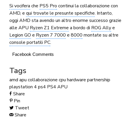
Si vocifera
che
PS5 Pro
continui la collaborazione con
AMD, e
qui trovate le presunte specifiche
. Intanto,
oggi AMD sta avendo un altro enorme successo grazie
alle APU
Ryzen Z1 Extreme
a bordo di
ROG Ally
e
Legion GO
e
Ryzen 7 7000
e
8000
montate su altre
console portatili PC
.
Facebook Comments
Tags
amd
apu
collaborazione
cpu
hardware
partnership
playstation 4
ps4
PS4 APU
Share
Pin
Tweet
Share