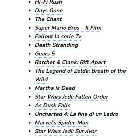
Hi-Fi Rush
Days Gone
The Chant
Super Mario Bros – Il Film
Fallout la serie Tv
Death Stranding
Gears 5
Ratchet & Clank: Rift Apart
The Legend of Zelda: Breath of the
Wild
Martha is Dead
Star Wars Jedi: Fallen Order
As Dusk Falls
Uncharted 4: La fine di un Ladro
Marvel’s Spider-Man
Star Wars Jedi: Survivor