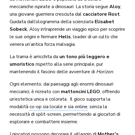
meccaniche ispirate a dinosauri. La storia segue
Aloy
,
una giovane guerriera cresciuta dal
cacciatore Rost
.
Guidata dall’ologramma della scienziata
Elisabet
Sobeck
, Aloy intraprende un viaggio epico per scoprire
le sue origini e fermare
Helis
, leader di un culto che
venera un’antica forza malvagia.
La trama è arricchita da
un tono più leggero e
umoristico
rispetto alla serie principale, pur
mantenendo il fascino delle avventure di
Horizon
.
Ogni elemento, dai paesaggi agli enormi dinosauri
meccanici, è ricreato con
mattoncini LEGO
, offrendo
un’estetica unica e colorata. Il gioco supporta la
modalità
co-op sia locale e sia online
, senza la
necessità di split-screen, permettendo ai giocatori di
esplorare e combattere insieme.
I giocatori possono decorare il villaggio di
Mother’s