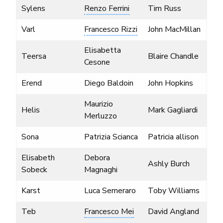
Sylens
Renzo Ferrini
Tim Russ
Varl
Francesco Rizzi
John MacMillan
Elisabetta
Teersa
Blaire Chandle
Cesone
Erend
Diego Baldoin
John Hopkins
Maurizio
Helis
Mark Gagliardi
Merluzzo
Sona
Patrizia Scianca
Patricia allison
Elisabeth
Debora
Ashly Burch
Sobeck
Magnaghi
Karst
Luca Semeraro
Toby Williams
Teb
Francesco Mei
David Angland