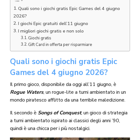
Quali sono i giochi gratis Epic Games del 4 giugno
2026?
I giochi Epic gratuiti dell’11 giugno
I migliori giochi gratis e non solo
Giochi gratis
Gift Card in offerta per risparmiare
Quali sono i giochi gratis Epic
Games del 4 giugno 2026?
Il primo gioco, disponibile da oggi all’11 giugno, è
Rogue Waters
, un rogue-lite a turni ambientato in un
mondo piratesco afflitto da una terribile maledizione.
Il secondo è
Songs of Conquest
, un gioco di strategia
a turni ambientato ispirato ai classici degli anni ’90,
quindi è una chicca per i più nostalgici.