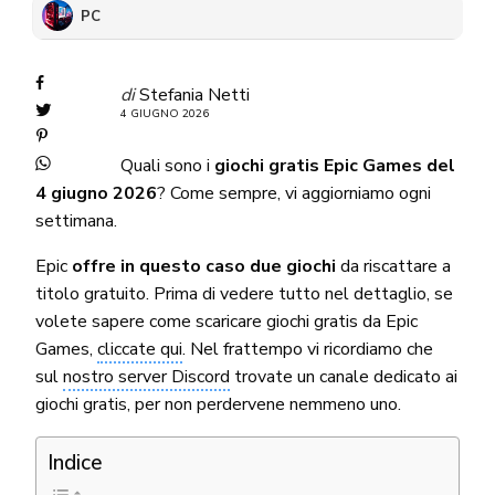
PC
di
Stefania Netti
4 GIUGNO 2026
Quali sono i
giochi gratis Epic Games del
4 giugno 2026
? Come sempre, vi aggiorniamo ogni
settimana.
Epic
offre in questo caso due giochi
da riscattare a
titolo gratuito. Prima di vedere tutto nel dettaglio, se
volete sapere come scaricare giochi gratis da Epic
Games,
cliccate qui
. Nel frattempo vi ricordiamo che
sul
nostro server Discord
trovate un canale dedicato ai
giochi gratis, per non perdervene nemmeno uno.
Indice