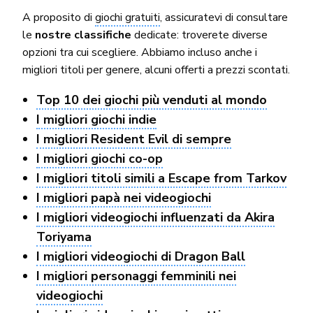
A proposito di
giochi gratuiti
, assicuratevi di consultare
le
nostre classifiche
dedicate: troverete diverse
opzioni tra cui scegliere. Abbiamo incluso anche i
migliori titoli per genere, alcuni offerti a prezzi scontati.
Top 10 dei giochi più venduti al mondo
I migliori giochi indie
I migliori Resident Evil di sempre
I migliori giochi co-op
I migliori titoli simili a Escape from Tarkov
I migliori papà nei videogiochi
I migliori videogiochi influenzati da Akira
Toriyama
I migliori videogiochi di Dragon Ball
I migliori personaggi femminili nei
videogiochi