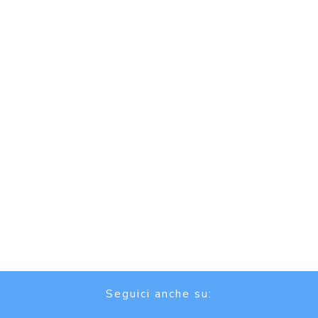
Seguici anche su: