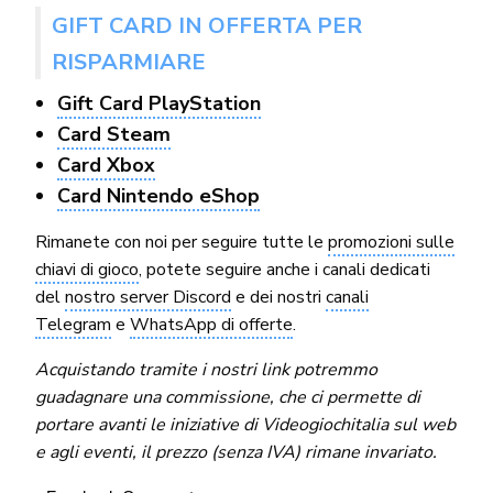
GIFT CARD IN OFFERTA PER
RISPARMIARE
Gift Card PlayStation
Card Steam
Card Xbox
Card Nintendo eShop
Rimanete con noi per seguire tutte le
promozioni sulle
chiavi di gioco
, potete seguire anche i canali dedicati
del
nostro server Discord
e dei nostri
canali
Telegram
e
WhatsApp di offerte
.
Acquistando tramite i nostri link potremmo
guadagnare una commissione, che ci permette di
portare avanti le iniziative di Videogiochitalia sul web
e agli eventi, il prezzo (senza IVA) rimane invariato.