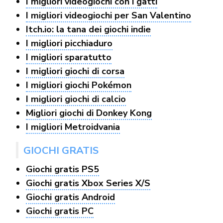
I migliori videogiochi con i gatti
I migliori videogiochi per San Valentino
Itch.io: la tana dei giochi indie
I migliori picchiaduro
I migliori sparatutto
I migliori giochi di corsa
I migliori giochi Pokémon
I migliori giochi di calcio
Migliori giochi di Donkey Kong
I migliori Metroidvania
GIOCHI GRATIS
Giochi gratis PS5
Giochi gratis Xbox Series X/S
Giochi gratis Android
Giochi gratis PC